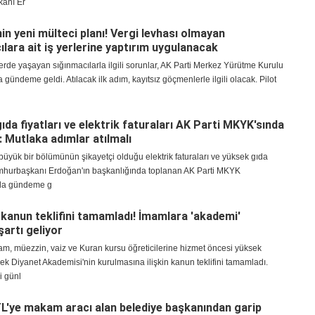
anı Er
in yeni mülteci planı! Vergi levhası olmayan
ılara ait iş yerlerine yaptırım uygulanacak
rde yaşayan sığınmacılarla ilgili sorunlar, AK Parti Merkez Yürütme Kurulu
a gündeme geldi. Atılacak ilk adım, kayıtsız göçmenlerle ilgili olacak. Pilot
ıda fiyatları ve elektrik faturaları AK Parti MKYK'sında
ı: Mutlaka adımlar atılmalı
üyük bir bölümünün şikayetçi olduğu elektrik faturaları ve yüksek gıda
Cumhurbaşkanı Erdoğan'ın başkanlığında toplanan AK Parti MKYK
nda gündeme g
 kanun teklifini tamamladı! İmamlara 'akademi'
artı geliyor
am, müezzin, vaiz ve Kuran kursu öğreticilerine hizmet öncesi yüksek
ek Diyanet Akademisi'nin kurulmasına ilişkin kanun teklifini tamamladı.
 günl
TL'ye makam aracı alan belediye başkanından garip