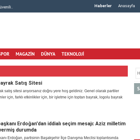
Haberler
Anasayfa
ma Rad..
Çiçek Malzemeleri ve Buket Kağıdı Alışverişin..
SPOR
MAGAZİN
DÜNYA
TEKNOLOJİ
ayrak Satış Sitesi
S
k satış sitesi arıyorsanız doğru yere hoş geldiniz. Genel olarak partiler
nler için, farklı etkinlikler için, bir işletme için toptan bayrak, logolu bayrak
şkanı Erdoğan'dan iddialı seçim mesajı: Aziz milletim
 vermiş durumda
nı Erdoğan, partisinin Başakşehir İlçe Danışma Meclisi toplantısında