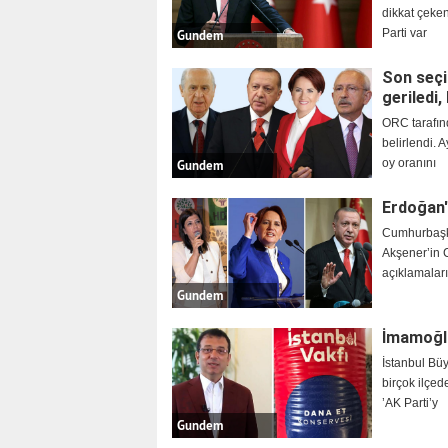
dikkat çeken
Parti var
Gundem
Son seçi
geriledi,
ORC tarafın
belirlendi. 
oy oranını
Gundem
Erdoğan'
Cumhurbaşka
Akşener’in C
açıklamaları
İKİZLER
YENGEÇ
Gundem
İmamoğl
İstanbul Büy
birçok ilçe
’AK Parti’y
Gundem