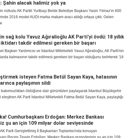
 Şahin alacak halimiz yok ya
bin nüfuslu AK Partili Yurtbaşı Belde Belediye Başkanı Yasin Yılmaz'ın 600
rinde 2016 model AUDI marka makam aracı aldığı ortaya çıktı. Gelen
ze
n sağ kolu Yavuz Ağıralioğlu AK Parti'yi övdü: 18 yıllık
 iktidarı takdir edilmesi gereken bir başarı
nel Başkan Yardımcısı ve İstanbul Milletvekili Yavuz Ağıralioğlu, AK Parti'nin
tidarda kalmasının takdir edilmesi gereken bir başarı olduğunu belirterek '18
leştirmek isteyen Fatma Betül Sayan Kaya, hatasının
arınca paylaşımın sildi
 bakımsızlıktan öldüğüne dair görüntüleri paylaşarak İstanbul Büyükşehir
i eleştiren AK Parti İstanbul Milletvekili Fatma Betül Sayan Kaya, paylaştığı
ka! Cumhurbaşkanı Erdoğan: Merkez Bankası
iz şu an için 109 milyar dolar seviyesinde
AK Parti Genişletilmiş İl Başkanları Toplantısı'nda konuşan
nı Recep Tayyip Erdoğan, Merkez Bankası rezervlerinin şu an için 109