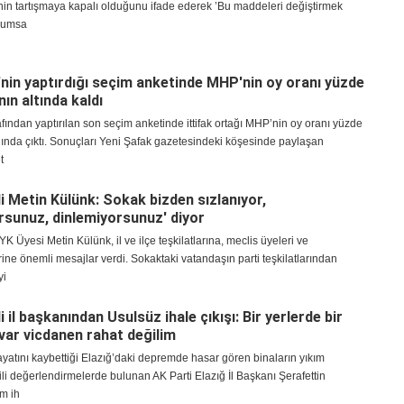
nin tartışmaya kapalı olduğunu ifade ederek ’Bu maddeleri değiştirmek
rumsa
'nin yaptırdığı seçim anketinde MHP'nin oy oranı yüzde
nın altında kaldı
afından yaptırılan son seçim anketinde ittifak ortağı MHP’nin oy oranı yüzde
ığında çıktı. Sonuçları Yeni Şafak gazetesindeki köşesinde paylaşan
t
li Metin Külünk: Sokak bizden sızlanıyor,
rsunuz, dinlemiyorsunuz' diyor
K Üyesi Metin Külünk, il ve ilçe teşkilatlarına, meclis üyeleri ve
erine önemli mesajlar verdi. Sokaktaki vatandaşın parti teşkilatlarından
yi
i il başkanından Usulsüz ihale çıkışı: Bir yerlerde bir
 var vicdanen rahat değilim
ayatını kaybettiği Elazığ’daki depremde hasar gören binaların yıkım
gili değerlendirmelerde bulunan AK Parti Elazığ İl Başkanı Şerafettin
ım ih