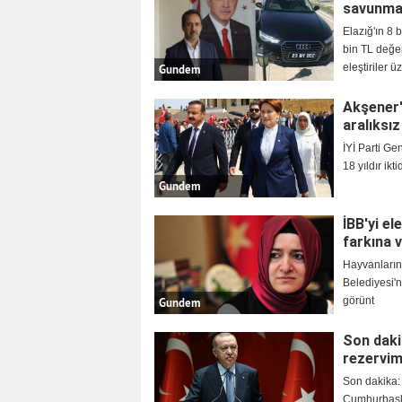
savunma:
Elazığ'ın 8 
bin TL değe
eleştiriler ü
Gundem
Akşener'i
aralıksız
İYİ Parti Ge
18 yıldır ik
Gundem
İBB'yi e
farkına v
Hayvanların
Belediyesi'n
görünt
Gundem
Son daki
rezervim
Son dakika: 
Cumhurbaşka