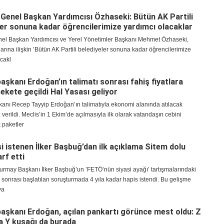
 Genel Başkan Yardımcısı Özhaseki: Bütün AK Partili
ler sonuna kadar öğrencilerimize yardımcı olacaklar
nel Başkan Yardımcısı ve Yerel Yönetimler Başkanı Mehmet Özhaseki,
larına ilişkin ’Bütün AK Partili belediyeler sonuna kadar öğrencilerimize
cakl
şkanı Erdoğan’ın talimatı sonrası fahiş fiyatlara
rekete geçildi Hal Yasası geliyor
nı Recep Tayyip Erdoğan’ın talimatıyla ekonomi alanında atılacak
 verildi. Meclis’in 1 Ekim’de açılmasıyla ilk olarak vatandaşın cebini
 paketler
si istenen İlker Başbuğ’dan ilk açıklama Sitem dolu
rf etti
urmay Başkanı İlker Başbuğ’un ’FETÖ’nün siyasi ayağı’ tartışmalarındaki
 sonrası başlatılan soruşturmada 4 yıla kadar hapis istendi. Bu gelişme
ya
şkanı Erdoğan, açılan pankartı görünce mest oldu: Z
a Y kuşağı da burada