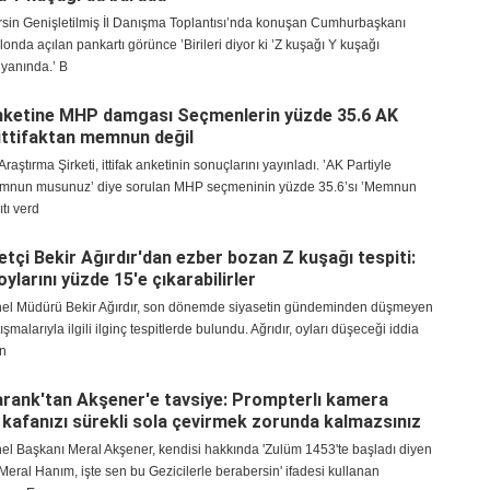
rsin Genişletilmiş İl Danışma Toplantısı’nda konuşan Cumhurbaşkanı
onda açılan pankartı görünce ’Birileri diyor ki ’Z kuşağı Y kuşağı
 yanında.’ B
anketine MHP damgası Seçmenlerin yüzde 35.6 AK
e ittifaktan memnun değil
aştırma Şirketi, ittifak anketinin sonuçlarını yayınladı. ’AK Partiyle
memnun musunuz’ diye sorulan MHP seçmeninin yüzde 35.6’sı ’Memnun
ıtı verd
etçi Bekir Ağırdır'dan ezber bozan Z kuşağı tespiti:
ylarını yüzde 15'e çıkarabilirler
l Müdürü Bekir Ağırdır, son dönemde siyasetin gündeminden düşmeyen
ışmalarıyla ilgili ilginç tespitlerde bulundu. Ağrıdır, oyları düşeceği iddia
n
rank'tan Akşener'e tavsiye: Prompterlı kamera
z kafanızı sürekli sola çevirmek zorunda kalmazsınız
nel Başkanı Meral Akşener, kendisi hakkında 'Zulüm 1453'te başladı diyen
 Meral Hanım, işte sen bu Gezicilerle berabersin' ifadesi kullanan