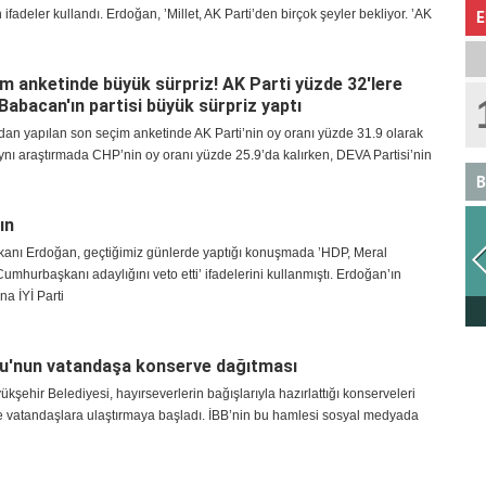
 ifadeler kullandı. Erdoğan, ’Millet, AK Parti’den birçok şeyler bekliyor. ’AK
E
m anketinde büyük sürpriz! AK Parti yüzde 32'lere
 Babacan'ın partisi büyük sürpriz yaptı
dan yapılan son seçim anketinde AK Parti’nin oy oranı yüzde 31.9 olarak
Aynı araştırmada CHP’nin oy oranı yüzde 25.9’da kalırken, DEVA Partisi’nin
B
ın
nı Erdoğan, geçtiğimiz günlerde yaptığı konuşmada ’HDP, Meral
umhurbaşkanı adaylığını veto etti’ ifadelerini kullanmıştı. Erdoğan’ın
na İYİ Parti
ASLAN
u'nun vatandaşa konserve dağıtması
ükşehir Belediyesi, hayırseverlerin bağışlarıyla hazırlattığı konserveleri
de vatandaşlara ulaştırmaya başladı. İBB’nin bu hamlesi sosyal medyada