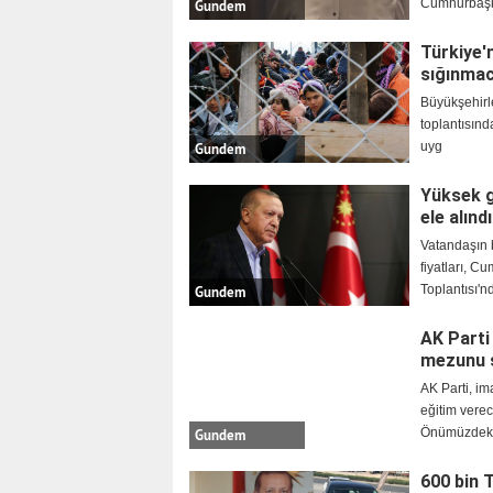
Cumhurbaşk
Gundem
Türkiye'n
sığınmac
Büyükşehirle
toplantısınd
uyg
Gundem
Yüksek g
ele alınd
Vatandaşın b
fiyatları, 
Toplantısı'
Gundem
AK Parti
mezunu ş
AK Parti, im
eğitim verec
Önümüzdeki
Gundem
600 bin 