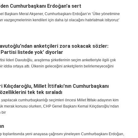
den Cumhurbaşkanı Erdoğan'a sert
enel Başkanı Meral Akşener, Cumhurbaşkanı Erdoğan’ın ’Ülke yönetimine
an vazgeçmelerinin kendileri için daha iyi olacağını hatırlatmak istiyoruz’
vutoğlu'ndan anketçileri zora sokacak sözler:
Partisi listede yok' diyorlar
isi lideri Davutoğlu, araştırma şirketlerinin seçim anketleriyle ilgili çok
 bir iddia ortaya attı. Ülkenin geleceğini anketçilerin belirlemeyeceğini
i Kılıçdaroğlu, Millet İttifakı'nın Cumhurbaşkanı
özelliklerini tek tek sıraladı
 yapılacak cumhurbaşkanlığı seçimleri öncesi Millet İttifakı adayının kim
ük merak konusu olurken, CHP Genel Başkanı Kemal Kılıçdaroğlu’ndan
 bir
ın
up toplantısında yeni anayasa çağrısını yineleyen Cumhurbaşkanı Erdoğan,