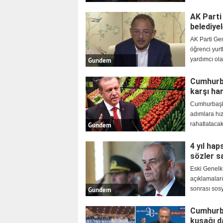
AK Parti
belediye
AK Parti Ge
öğrenci yurt
yardımcı ola
Gundem
Cumhurba
karşı ha
Cumhurbaşka
adımlara hız
rahatlatacak
Gundem
4 yıl hap
sözler sa
Eski Genelk
açıklamaları
sonrası sos
Gundem
Cumhurba
kuşağı d