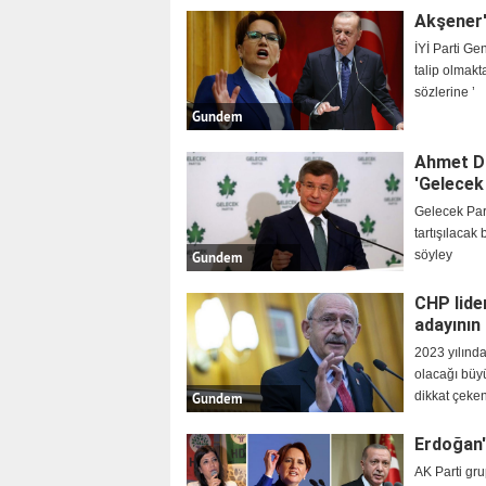
Akşener'
İYİ Parti G
talip olmakt
sözlerine ’
Gundem
Ahmet Da
'Gelecek 
Gelecek Part
tartışılacak
söyley
Gundem
CHP lider
adayının 
2023 yılında
olacağı büy
dikkat çeken
Gundem
Erdoğan'
AK Parti gr