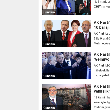
ilk 4 madde
CHP’nin ku
Gundem
AK Parti
10 barajı
AK Parti tar
7 ile 9 aral
Mehmet Ace
Gundem
AK Parti
'Gelmiyo
AK Parti MKY
milletvekill
hiçbir yetkili
Gundem
AK Partil
yanlışlık
41 kişinin h
süreciyle il
Yıldırım, yık
Gundem