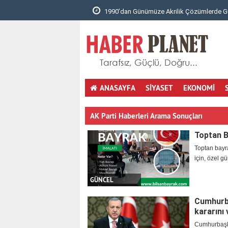
ilik Çözümlerde Güvenili..
Arisar Otomotiv ile Aracınıza Uygun Kli
ANASAYFA
SİYASET
EKONOMİ
totobo giris
youtube mp3 cevirici
masöz istanbul
hotmail aç
AK Parti Haberleri Arama Sonuçları
Toptan B
Toptan bayra
için, özel gü
GÜNCEL
Cumhurba
kararını
Cumhurbaşka