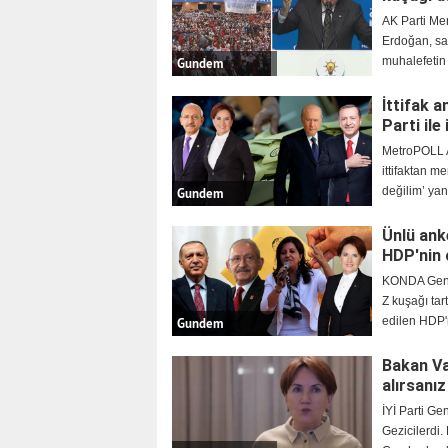
AK Parti Me
Erdoğan, sal
muhalefetin
Gundem
İttifak 
Parti il
MetroPOLL Ar
ittifaktan 
değilim’ yan
Gundem
Ünlü ank
HDP'nin o
KONDA Gene
Z kuşağı tart
edilen HDP'
Gundem
Bakan Va
alırsanı
İYİ Parti Ge
Gezicilerdi.