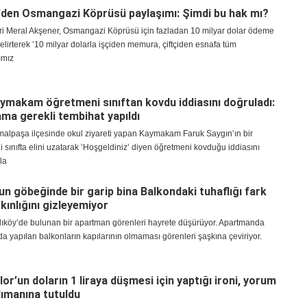
den Osmangazi Köprüsü paylaşımı: Şimdi bu hak mı?
deri Meral Akşener, Osmangazi Köprüsü için fazladan 10 milyar dolar ödeme
belirterek ’10 milyar dolarla işçiden memura, çiftçiden esnafa tüm
ımız
kaymakam öğretmeni sınıftan kovdu iddiasını doğruladı:
a gerekli tembihat yapıldı
emalpaşa ilçesinde okul ziyareti yapan Kaymakam Faruk Saygın’ın bir
ği sınıfta elini uzatarak ’Hoşgeldiniz’ diyen öğretmeni kovduğu iddiasını
la
’un göbeğinde bir garip bina Balkondaki tuhaflığı fark
kınlığını gizleyemiyor
dıköy’de bulunan bir apartman görenleri hayrete düşürüyor. Apartmanda
da yapılan balkonların kapılarının olmaması görenleri şaşkına çeviriyor.
n
or’un doların 1 liraya düşmesi için yaptığı ironi, yorum
ımanına tutuldu