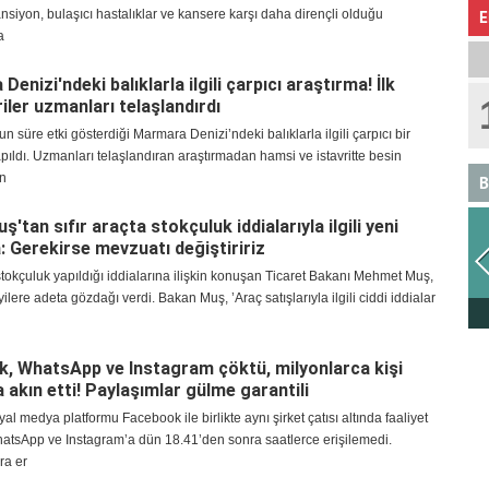
ansiyon, bulaşıcı hastalıklar ve kansere karşı daha dirençli olduğu
E
a
enizi'ndeki balıklarla ilgili çarpıcı araştırma! İlk
iler uzmanları telaşlandırdı
un süre etki gösterdiği Marmara Denizi’ndeki balıklarla ilgili çarpıcı bir
pıldı. Uzmanları telaşlandıran araştırmadan hamsi ve istavritte besin
n
B
'tan sıfır araçta stokçuluk iddialarıyla ilgili yeni
: Gerekirse mevzuatı değiştiririz
 stokçuluk yapıldığı iddialarına ilişkin konuşan Ticaret Bakanı Mehmet Muş,
yilere adeta gözdağı verdi. Bakan Muş, ’Araç satışlarıyla ilgili ciddi iddialar
ASLAN
, WhatsApp ve Instagram çöktü, milyonlarca kişi
 akın etti! Paylaşımlar gülme garantili
al medya platformu Facebook ile birlikte aynı şirket çatısı altında faaliyet
atsApp ve Instagram’a dün 18.41’den sonra saatlerce erişilemedi.
ra er