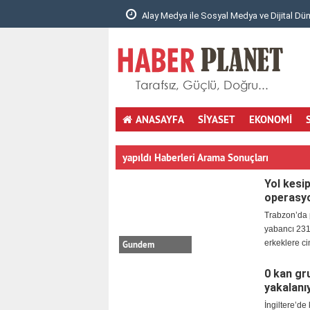
 Sosyal Medya ve Dijital Dünyad..
1990’dan Günümüze Akrilik Çözü
ANASAYFA
SİYASET
EKONOMİ
totobo giris
youtube mp3 cevirici
masöz istanbul
hotmail aç
yapıldı Haberleri Arama Sonuçları
Yol kesip
operasyo
Trabzon’da 
yabancı 231 
erkeklere ci
Gundem
0 kan gr
yakalanı
İngiltere’de