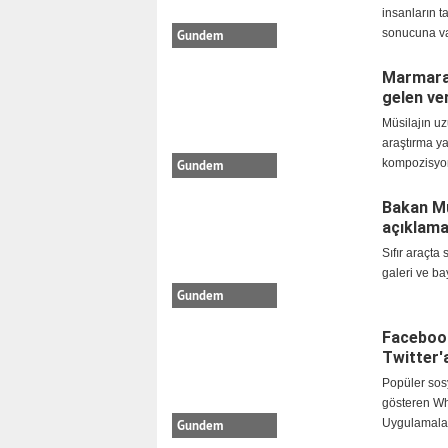
insanların t
sonucuna v
Gundem
Marmara D
gelen ver
Müsilajın uz
araştırma ya
kompozisyo
Gundem
Bakan Muş
açıklama
Sıfır araçta
galeri ve ba
İKİZLER
YENGEÇ
Gundem
Facebook
Twitter'a
Popüler sosy
gösteren Wh
Uygulamala
Gundem