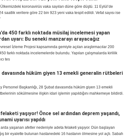
 Ülkemizdeki koronavirüs vaka sayıları düne göre düştü. 11 Eylül’de
4 saatlik verilere göre 22 bin 923 yeni vaka tespit edildi. Vefat sayısı ise
’
da 450 farklı noktada müsilaj incelemesi yapan
dan uyarı: Bu seneki manzarayı arayacağız
resel İzleme Projesi kapsamında gemiyle açılan araştırmacılar 200
450 farklı noktada incelemelerde bulundu. Yapılan çalışmalarda kirlilik
ıcı tes
 davasında hüküm giyen 13 emekli generalin rütbeleri
 Personel Başkanlığı, 28 Şubat davasında hüküm giyen 13 emekli
tbelerinin sökülmesine ilişkin idari işlemin yapıldığını mahkemeye bildirdi.
felaketi yaşıyor! Önce sel ardından deprem yaşandı,
unami uyarısı yapıldı
 arda yaşanan afetler nedeniyle adeta felaketi yaşıyor. Dün başlayan
ış bir eyalette bulunan hastanedeki 16 hastanın ölmesine yol açtı. Sabah