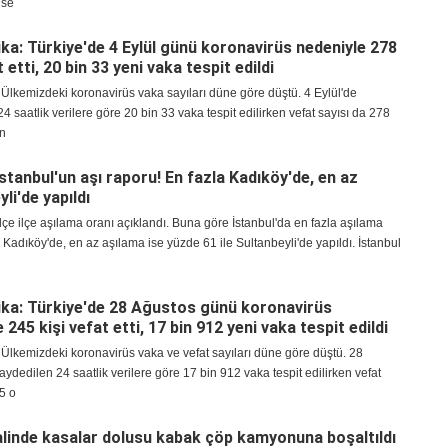
ise
ka: Türkiye'de 4 Eylül günü koronavirüs nedeniyle 278
t etti, 20 bin 33 yeni vaka tespit edildi
Ülkemizdeki koronavirüs vaka sayıları düne göre düştü. 4 Eylül'de
4 saatlik verilere göre 20 bin 33 vaka tespit edilirken vefat sayısı da 278
en
 İstanbul'un aşı raporu! En fazla Kadıköy'de, en az
li'de yapıldı
ilçe ilçe aşılama oranı açıklandı. Buna göre İstanbul'da en fazla aşılama
 Kadıköy'de, en az aşılama ise yüzde 61 ile Sultanbeyli'de yapıldı. İstanbul
ka: Türkiye'de 28 Ağustos günü koronavirüs
 245 kişi vefat etti, 17 bin 912 yeni vaka tespit edildi
Ülkemizdeki koronavirüs vaka ve vefat sayıları düne göre düştü. 28
aydedilen 24 saatlik verilere göre 17 bin 912 vaka tespit edilirken vefat
5 o
linde kasalar dolusu kabak çöp kamyonuna boşaltıldı