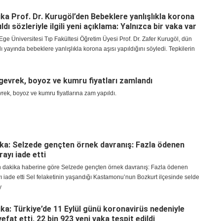
ka Prof. Dr. Kurugöl’den Bebeklere yanlışlıkla korona
ıldı sözleriyle ilgili yeni açıklama: Yalnızca bir vaka var
ge Üniversitesi Tıp Fakültesi Öğretim Üyesi Prof. Dr. Zafer Kurugöl, dün
nlı yayında bebeklere yanlışlıkla korona aşısı yapıldığını söyledi. Tepkilerin
 gevrek, boyoz ve kumru fiyatları zamlandı
vrek, boyoz ve kumru fiyatlarına zam yapıldı.
ka: Selzede gençten örnek davranış: Fazla ödenen
irayı iade etti
n dakika haberine göre Selzede gençten örnek davranış: Fazla ödenen
yı iade etti Sel felaketinin yaşandığı Kastamonu’nun Bozkurt ilçesinde selde
y
ka: Türkiye’de 11 Eylül günü koronavirüs nedeniyle
vefat etti, 22 bin 923 yeni vaka tespit edildi