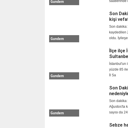
saatlerinde 
Gundem
Son Daki
kişi vefa
Son dakika: 
kaydedilen 2
oldu. İyileş
Gundem
İlçe ilçe
Sultanbey
İstanbul'un 
yüzde 85 ile
İl Sa
Gundem
Son Daki
nedeniyle
Son dakika: 
Ağustos'ta k
sayısı da 24
Gundem
Sebze ha