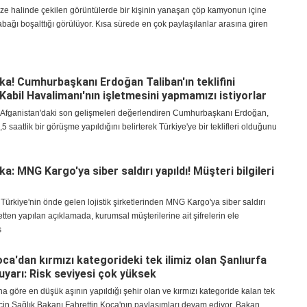
bze halinde çekilen görüntülerde bir kişinin yanaşan çöp kamyonun içine
bağı boşalttığı görülüyor. Kısa sürede en çok paylaşılanlar arasına giren
ka! Cumhurbaşkanı Erdoğan Taliban'ın teklifini
 Kabil Havalimanı'nın işletmesini yapmamızı istiyorlar
 Afganistan'daki son gelişmeleri değerlendiren Cumhurbaşkanı Erdoğan,
,5 saatlik bir görüşme yapıldığını belirterek Türkiye'ye bir teklifleri olduğunu
a: MNG Kargo'ya siber saldırı yapıldı! Müşteri bilgileri
Türkiye'nin önde gelen lojistik şirketlerinden MNG Kargo'ya siber saldırı
ketten yapılan açıklamada, kurumsal müşterilerine ait şifrelerin ele
s
ca'dan kırmızı kategorideki tek ilimiz olan Şanlıurfa
 uyarı: Risk seviyesi çok yüksek
a göre en düşük aşının yapıldığı şehir olan ve kırmızı kategoride kalan tek
 için Sağlık Bakanı Fahrettin Koca'nın paylaşımları devam ediyor. Bakan