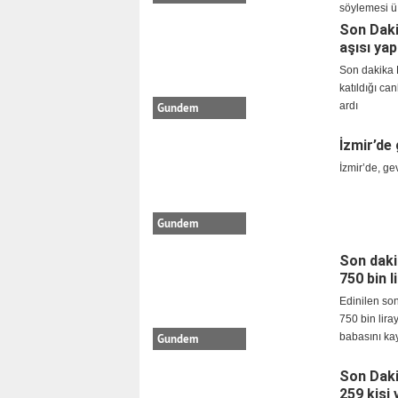
söylemesi ü
Son Daki
aşısı yap
Son dakika E
katıldığı ca
ardı
Gundem
İzmir’de
İzmir’de, ge
Gundem
Son daki
750 bin l
Edinilen so
750 bin lira
babasını ka
Gundem
Son Daki
259 kişi 