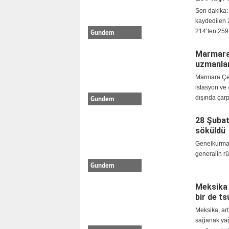
Son dakika:
kaydedilen 2
214’ten 259
Gundem
Marmara’
uzmanlar
Marmara Çev
istasyon ve 
dışında çarp
Gundem
28 Şubat
söküldü
Genelkurmay
generalin rü
Gundem
Meksika 
bir de ts
Meksika, art
sağanak yağ