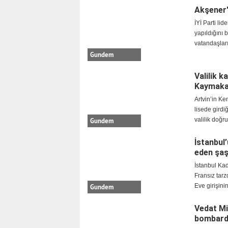
Akşener'
İYİ Parti li
yapıldığını 
vatandaşlar
Gundem
Valilik 
Kaymakam
Artvin’in K
lisede girdi
valilik doğru
Gundem
İstanbul
eden şaş
İstanbul Ka
Fransız tarz
Eve girişini
Gundem
Vedat Mil
bombard