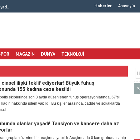
Haberler
Anasayfa
mlerde Güvenili..
Arisar Otomotiv ile Aracınıza Uygun Klima Rad..
SPOR
MAGAZİN
DÜNYA
TEKNOLOJİ
 cinsel ilişki teklif ediyorlar! Büyük fuhuş
S
nunda 155 kadına ceza kesildi
polis ekiplerince son 3 ayda düzenlenen fuhuş operasyonlarında, 67’si
kadın hakkında işlem yapıldı. Bu kişiler arasında, cadde ve sokaklarda
nsel
ubunda olanlar yaşadı! Tansiyon ve kansere daha az
yorlar
 kan grupları üzerine bir araştırma yapıldı. Araştırmada 0 kan grubuna sahip