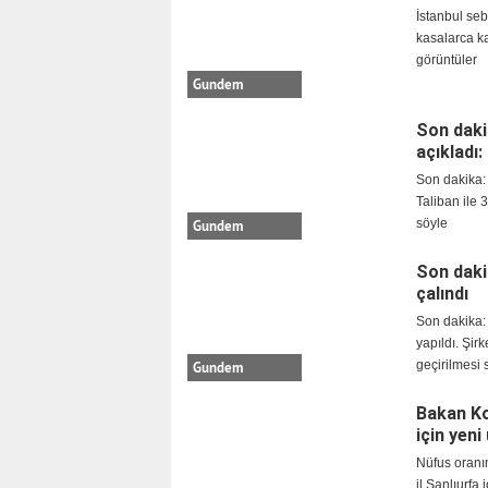
İstanbul se
kasalarca ka
görüntüler
Gundem
Son daki
açıkladı:
Son dakika:
Taliban ile 3
söyle
Gundem
Son dakik
çalındı
Son dakika: 
yapıldı. Şir
geçirilmesi 
Gundem
Bakan Ko
için yeni
Nüfus oranın
il Şanlıurfa