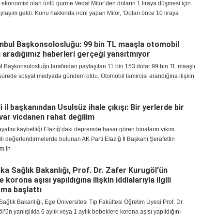
 ekonomist olan ünlü gurme Vedat Milor’den doların 1 liraya düşmesi için
paylaşım geldi. Konu hakkında ironi yapan Milor, ’Doları önce 10 liraya
nbul Başkonsolosluğu: 99 bin TL maaşla otomobil
i aradığımız haberleri gerçeği yansıtmıyor
l Başkonsolosluğu tarafından paylaşılan 11 bin 153 dolar 99 bin TL maaşlı
a sürede sosyal medyada gündem oldu. Otomobil tamircisi arandığına ilişkin
i il başkanından Usulsüz ihale çıkışı: Bir yerlerde bir
 var vicdanen rahat değilim
ayatını kaybettiği Elazığ’daki depremde hasar gören binaların yıkım
gili değerlendirmelerde bulunan AK Parti Elazığ İl Başkanı Şerafettin
ım ih
ka Sağlık Bakanlığı, Prof. Dr. Zafer Kurugöl’ün
 korona aşısı yapıldığına ilişkin iddialarıyla ilgili
ma başlattı
ağlık Bakanlığı, Ege Üniversitesi Tıp Fakültesi Öğretim Üyesi Prof. Dr.
l’ün yanlışlıkla 6 aylık veya 1 aylık bebeklere korona aşısı yapıldığını