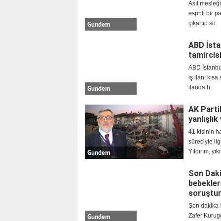
Asıl mesleği
esprili bir 
çıkartıp so
Gundem
ABD İsta
tamircis
ABD İstanbu
iş ilanı kıs
ilanda h
Gundem
AK Partil
yanlışlık
41 kişinin h
süreciyle il
Yıldırım, yık
Gundem
Son Daki
bebeklere
soruştur
Son dakika S
Zafer Kurugö
Gundem