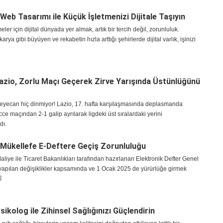
Web Tasarımı ile Küçük İşletmenizi Dijitale Taşıyın
ler için dijital dünyada yer almak, artık bir tercih değil, zorunluluk.
arya gibi büyüyen ve rekabetin hızla arttığı şehirlerde dijital varlık, işinizi
zio, Zorlu Maçı Geçerek Zirve Yarışında Üstünlüğünü
heyecan hiç dinmiyor! Lazio, 17. hafta karşılaşmasında deplasmanda
ce maçından 2-1 galip ayrılarak ligdeki üst sıralardaki yerini
dı.
 Mükellefe E-Deftere Geçiş Zorunluluğu
liye ile Ticaret Bakanlıkları tarafından hazırlanan Elektronik Defter Genel
 yapılan değişiklikler kapsamında ve 1 Ocak 2025 de yürürlüğe girmek
î
ikolog ile Zihinsel Sağlığınızı Güçlendirin