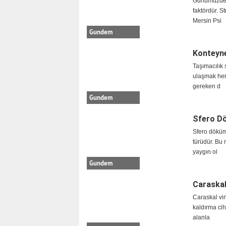
Günümüzde ru
faktördür. S
Mersin Psi
Gundem
Konteyne
Taşımacılık 
ulaşmak her
gereken d
Gundem
Sfero Dö
Sfero döküm,
türüdür. Bu 
yaygın ol
Gundem
Caraskal
Caraskal vin
kaldırma cih
alanla