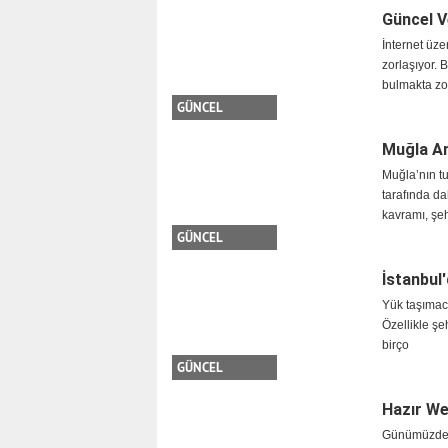
Güncel V
İnternet üz
zorlaşıyor. B
bulmakta zo
GÜNCEL
Muğla Am
Muğla’nın tu
tarafında d
kavramı, şe
GÜNCEL
İstanbul
Yük taşımacı
Özellikle şe
birço
GÜNCEL
Hazır We
Günümüzde iş