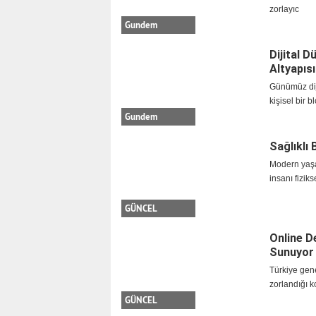
zorlayıc
Gundem
Dijital 
Altyapıs
Günümüz diji
kişisel bir b
Gundem
Sağlıklı
Modern yaşam
insanı fizik
İKİZLER
YENGEÇ
GÜNCEL
Online D
Sunuyor
Türkiye gene
zorlandığı k
GÜNCEL