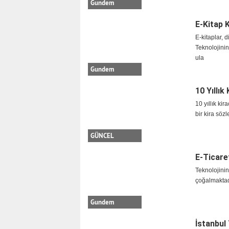
Gundem
E-Kitap 
E-kitaplar, 
Teknolojinin
ula
Gundem
10 Yıllık
10 yıllık kir
bir kira söz
GÜNCEL
E-Ticare
Teknolojinin
çoğalmaktad
Gundem
İstanbul 