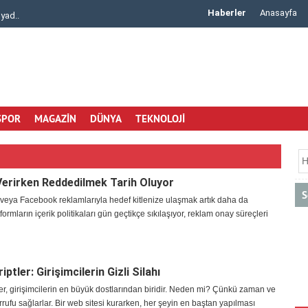
Haberler
Anasayfa
de Güvenili..
Arisar Otomotiv ile Aracınıza Uygun Klima Rad..
SPOR
MAGAZİN
DÜNYA
TEKNOLOJİ
erirken Reddedilmek Tarih Oluyor
S
veya Facebook reklamlarıyla hedef kitlenize ulaşmak artık daha da
tformların içerik politikaları gün geçtikçe sıkılaşıyor, reklam onay süreçleri
iptler: Girişimcilerin Gizli Silahı
ler, girişimcilerin en büyük dostlarından biridir. Neden mi? Çünkü zaman ve
rrufu sağlarlar. Bir web sitesi kurarken, her şeyin en baştan yapılması