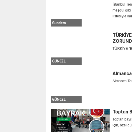
İstanbul Te
meşgul gibi
listesiyle ka
Gundem
TÜRKİYE
ZORUNDA
TÜRKİYE “
GÜNCEL
Almanca
Almanca Te
GÜNCEL
Toptan B
Toptan bayra
için, özel gü