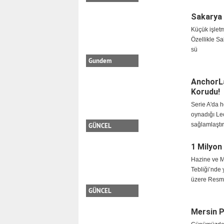
Sakarya 
Küçük işletme
Özellikle Sak
sü
Gundem
AnchorLa
Korudu!
Serie A'da 
oynadığı Lec
sağlamlaştır
GÜNCEL
1 Milyon
Hazine ve Ma
Tebliği’nde
üzere Resm
GÜNCEL
Mersin Ps