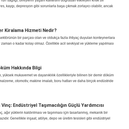
h sağlığı, bireylerin yaşam kalitesini doğrudan etkileyen kritik bir
tres, kaygı, depresyon gibi sorunlarla başa çıkmak zorlayıcı olabilir, ancak
r Kiralama Hizmeti Nedir?
sektörünün bir parçası olan ve oldukça fazla ihtiyaç duyulan konteynerlara
 zaman o kadar kolay olmaz. Özellikle acil sevkiyat ve yükleme yapılması
küm Hakkında Bilgi
 yüksek mukavemet ve dayanıklılık özellikleriyle bilinen bir demir döküm
malzeme, otomotiv, makine imalatı, boru hatları ve daha birçok endüstride
 Vinç: Endüstriyel Taşımacılığın Güçlü Yardımcısı
ç, ağır yüklerin kaldırılması ve taşınması için tasarlanmış, mekanik bir
azıdır. Genellikle inşaat, atölye, depo ve üretim tesisleri gibi endüstriyel