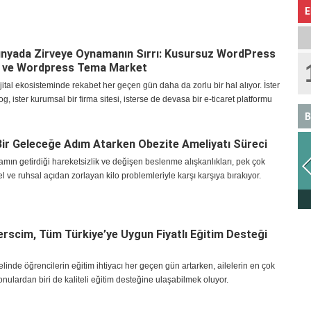
E
Dünyada Zirveye Oynamanın Sırrı: Kusursuz WordPress
ı ve Wordpress Tema Market
tal ekosisteminde rekabet her geçen gün daha da zorlu bir hal alıyor. İster
log, ister kurumsal bir firma sitesi, isterse de devasa bir e-ticaret platformu
B
 Bir Geleceğe Adım Atarken Obezite Ameliyatı Süreci
ın getirdiği hareketsizlik ve değişen beslenme alışkanlıkları, pek çok
sel ve ruhsal açıdan zorlayan kilo problemleriyle karşı karşıya bırakıyor.
ASLAN
erscim, Tüm Türkiye’ye Uygun Fiyatlı Eğitim Desteği
linde öğrencilerin eğitim ihtiyacı her geçen gün artarken, ailelerin en çok
onulardan biri de kaliteli eğitim desteğine ulaşabilmek oluyor.