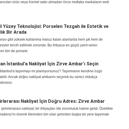
lanıcıları ürün veya hizmet satın almadan önce mutlaka markaların web
il Yüzey Teknolojisi: Porselen Tezgah ile Estetik ve
lık Bir Arada
anyo gibi yüksek kullanıma maruz kalan alanlarda hem şık hem de
zeyler tercih edilmek zorunda. Bu ihtiyaca en güçlü yanıt veren
en biri de porsele
an İstanbul'a Nakliyat İçin Zirve Ambar'ı Seçin
İstanbul'a taşınmayı mı planlıyorsunuz? Taşınmanın kendine özgü
labilir. Ancak doğru nakliyat ambarını seçerek bu süreci oldukça
ilirsiniz.
irlerarası Nakliyat İçin Doğru Adres: Zirve Ambar
hirlerarası nakliyat, bir ihtiyaçtan öte zorunluluk haline geldi. Özellikle
radeniz’in önemli illerinden biri olan şehirden başka bir yere taşınmak