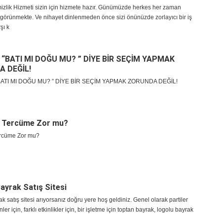
mizlik Hizmeti sizin için hizmete hazır. Günümüzde herkes her zaman
 görünmekte. Ve nihayet dinlenmeden önce sizi önünüzde zorlayıcı bir iş
rşı k
 “BATI MI DOĞU MU? ” DİYE BİR SEÇİM YAPMAK
 DEĞİL!
BATI MI DOĞU MU? ” DİYE BİR SEÇİM YAPMAK ZORUNDA DEĞİL!
 Tercüme Zor mu?
rcüme Zor mu?
ayrak Satış Sitesi
k satış sitesi arıyorsanız doğru yere hoş geldiniz. Genel olarak partiler
nler için, farklı etkinlikler için, bir işletme için toptan bayrak, logolu bayrak