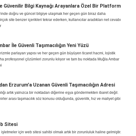
e Güvenilir Bilgi Kaynağı Arayanlara Özel Bir Platform
erinde doğru ve güncel bilgiye ulaşmak her geçen gün biraz daha
irçok site benzer içerikleri tekrar ederken, kullanıcılar aradıkları net cevabı
r
bar İle Güvenli Taşımacılığın Yeni Yüzü
rizmle parlayan yapısı ve her geçen gün büyüyen ticaret hacmi, lojistik
aha profesyonel çözümleri zorunlu kılıyor ve tam bu noktada Muğla Ambar
hi
'dan Erzurum’a Uzanan Güvenli Taşımacılığın Adresi
lığı artık yalnızca bir noktadan diğerine eşya göndermekten ibaret değil.
hirler arası taşımacılık söz konusu olduğunda, güvenlik, hız ve maliyet gibi
b Sitesi
letmeler için web sitesi sahibi olmak artık bir zorunluluk haline gelmiştir.