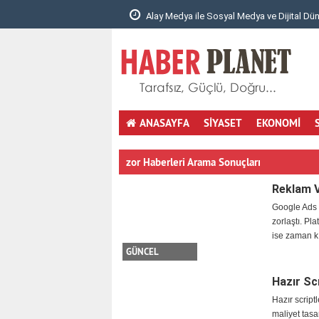
al Medya ve Dijital Dünyad..
1990’dan Günümüze Akrilik Çözümler
ANASAYFA
SİYASET
EKONOMİ
totobo giris
youtube mp3 cevirici
masöz istanbul
hotmail aç
zor Haberleri Arama Sonuçları
Reklam V
Google Ads 
zorlaştı. Pla
ise zaman k
GÜNCEL
Hazır Scr
Hazır script
maliyet tasa