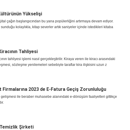
Kültürünün Yükselişi
dijital çağın başlangıcından bu yana popülerliğini artırmaya devam ediyor.
 sunduğu kolaylıkla, kitap severler artık saniyeler içinde istedikleri kitaba
 Kiracının Tahliyesi
acının tahliyesi işlemi nasıl gerçekleştirilir. Kiraya veren ile kiracı arasındaki
leşmesi, sözleşme yenilemeleri sebebiyle taraflar kira ilişkisini uzun z
t Firmalarına 2023 de E-Fatura Geçiş Zorunluluğu
 gelişmesi ile beraber muhasebe alanındaki e-dönüşüm faaliyetleri gittikçe
ır.
Temizlik Şirketi