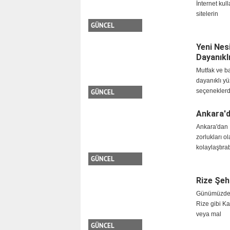
İnternet kul
sitelerin
GÜNCEL
Yeni Nes
Dayanıklı
Mutfak ve b
dayanıklı yü
seçeneklerd
GÜNCEL
Ankara'd
Ankara'dan 
zorlukları o
kolaylaştırab
GÜNCEL
Rize Şeh
Günümüzde şe
Rize gibi Ka
veya mal
GÜNCEL