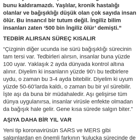
bunu kaldıramazdı. Yaşlılar, kronik hastalığı
olanlar ve bağışıklığı düşük olan çok sayıda insan
ölür. Bu insancıl bir tutum değil. İngiliz bilim
insanları zaten ‘500 bin İngiliz ölür’ demişti.”
TEDBİR ALIRSAN SÜREÇ KISALIR
“Çizginin diğer ucunda ise sürü bağışıklığı sürecinin
tam tersi var. Tedbirleri alırsın, insanlar buna yüzde
100 uyar. Yaklaşık 2 ayda dünyada kontrol altına
alınır. Diyelim ki insanların yüzde 90’ı bu tedbirlere
uydu, o zaman bu 3-4 ayda bitebilir. Diyelim ki uyum
yüzde 50-60’larda kaldı, o zaman bu bir yıl sürebilir.
İşte aşı da buna bir müdahaledir. Aşı gelişirse tüm
dünya uygulanırsa, insanlar virüsle enfekte olmadan
da bağışık hale gelir. Gene kısa sürede salgın biter.”
AŞIYA DAHA BİR YIL VAR
Yeni tip koronavirüsün SARS ve MERS gibi
salgınlardan en önemli farkının ‘kuluçka sürecinde de