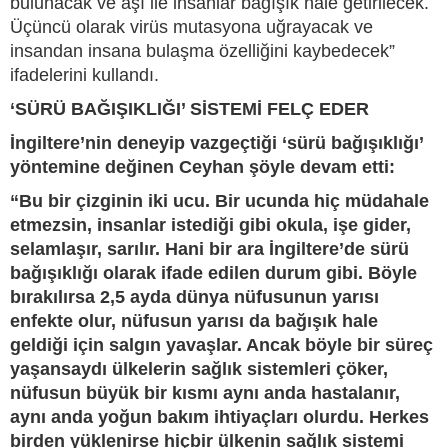
bulunacak ve aşı ile insanlar bağışık hale getirilecek.
Üçüncü olarak virüs mutasyona uğrayacak ve
insandan insana bulaşma özelliğini kaybedecek”
ifadelerini kullandı.
‘SÜRÜ BAĞIŞIKLIĞI’ SİSTEMİ FELÇ EDER
İngiltere’nin deneyip vazgeçtiği ‘sürü bağışıklığı’
yöntemine değinen Ceyhan şöyle devam etti:
“Bu bir çizginin iki ucu. Bir ucunda hiç müdahale
etmezsin, insanlar istediği gibi okula, işe gider,
selamlaşır, sarılır. Hani bir ara İngiltere’de sürü
bağışıklığı olarak ifade edilen durum gibi. Böyle
bırakılırsa 2,5 ayda dünya nüfusunun yarısı
enfekte olur, nüfusun yarısı da bağışık hale
geldiği için salgın yavaşlar. Ancak böyle bir süreç
yaşansaydı ülkelerin sağlık sistemleri çöker,
nüfusun büyük bir kısmı aynı anda hastalanır,
aynı anda yoğun bakım ihtiyaçları olurdu. Herkes
birden yüklenirse hiçbir ülkenin sağlık sistemi