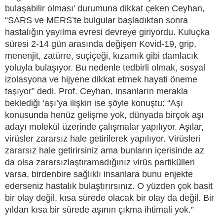
bulaşabilir olması’ durumuna dikkat çeken Ceyhan,
“SARS ve MERS’te bulgular başladıktan sonra
hastalığın yayılma evresi devreye giriyordu. Kuluçka
süresi 2-14 gün arasında değişen Kovid-19, grip,
menenjit, zatürre, suçiçeği, kızamık gibi damlacık
yoluyla bulaşıyor. Bu nedenle tedbirli olmak, sosyal
izolasyona ve hijyene dikkat etmek hayati öneme
taşıyor” dedi. Prof. Ceyhan, insanların merakla
beklediği ‘aşı’ya ilişkin ise şöyle konuştu: “Aşı
konusunda henüz gelişme yok, dünyada birçok aşı
adayı molekül üzerinde çalışmalar yapılıyor. Aşılar,
virüsler zararsız hale getirilerek yapılıyor. Virüsleri
zararsız hale getirirsiniz ama bunların içerisinde az
da olsa zararsızlaştıramadığınız virüs partikülleri
varsa, birdenbire sağlıklı insanlara bunu enjekte
ederseniz hastalık bulaştırırsınız. O yüzden çok basit
bir olay değil, kısa sürede olacak bir olay da değil. Bir
yıldan kısa bir sürede aşının çıkma ihtimali yok.”