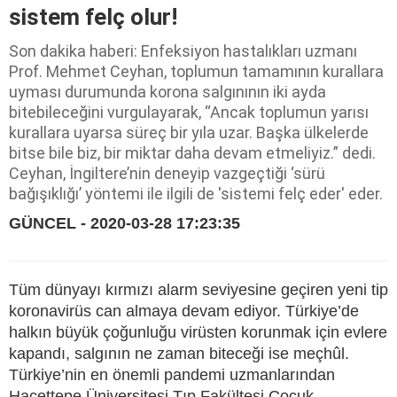
sistem felç olur!
Son dakika haberi: Enfeksiyon hastalıkları uzmanı
Prof. Mehmet Ceyhan, toplumun tamamının kurallara
uyması durumunda korona salgınının iki ayda
bitebileceğini vurgulayarak, “Ancak toplumun yarısı
kurallara uyarsa süreç bir yıla uzar. Başka ülkelerde
bitse bile biz, bir miktar daha devam etmeliyiz.” dedi.
Ceyhan, İngiltere’nin deneyip vazgeçtiği ‘sürü
bağışıklığı’ yöntemi ile ilgili de 'sistemi felç eder' eder.
GÜNCEL - 2020-03-28 17:23:35
Tüm dünyayı kırmızı alarm seviyesine geçiren yeni tip
koronavirüs can almaya devam ediyor. Türkiye’de
halkın büyük çoğunluğu virüsten korunmak için evlere
kapandı, salgının ne zaman biteceği ise meçhûl.
Türkiye’nin en önemli pandemi uzmanlarından
Hacettepe Üniversitesi Tıp Fakültesi Çocuk