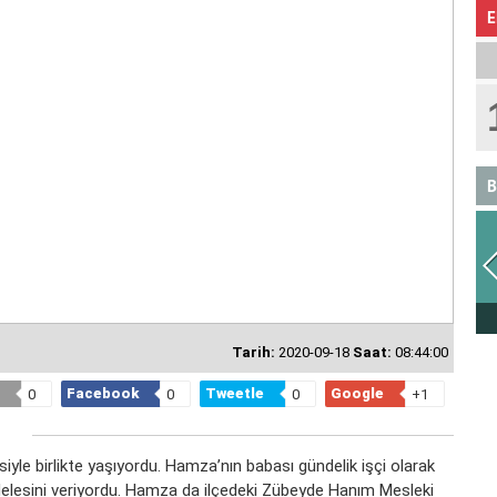
E
B
EÇ
ASLAN
Tarih:
2020-09-18
Saat:
08:44:00
Facebook
Tweetle
Google
0
0
0
+1
siyle birlikte yaşıyordu. Hamza’nın babası gündelik işçi olarak
lesini veriyordu. Hamza da ilçedeki Zübeyde Hanım Mesleki