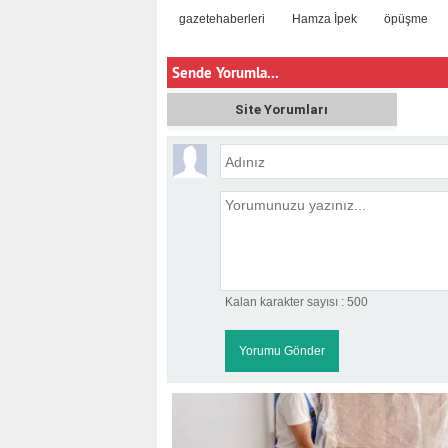
gazetehaberleri
Hamza İpek
öpüşme
Sende Yorumla...
Site Yorumları
Kalan karakter sayısı :
500