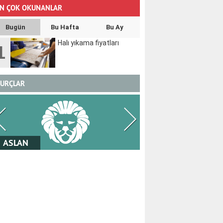
N ÇOK OKUNANLAR
Bugün
Bu Hafta
Bu Ay
Halı yıkama fiyatları
1
URÇLAR
BAŞAK
TERA