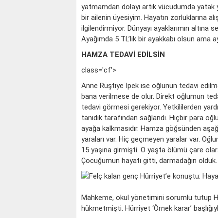
yatmamdan dolayı artık vücudumda yatak ya
bir ailenin üyesiyim. Hayatın zorluklarına a
ilgilendirmiyor. Dünyayı ayaklarımın altın
Ayağımda 5 TL’lik bir ayakkabı olsun ama a
HAMZA TEDAVİ EDİLSİN
class='cf'>
Anne Rüştiye İpek ise oğlunun tedavi edilme
bana verilmese de olur. Direkt oğlumun teda
tedavi görmesi gerekiyor. Yetkililerden yard
tanıdık tarafından sağlandı. Hiçbir para oğ
ayağa kalkmasıdır. Hamza göğsünden aşağısını
yaraları var. Hiç geçmeyen yaralar var. Oğlu
15 yaşına girmişti. O yaşta ölümü çare olar
Çocuğumun hayatı gitti, darmadağın olduk. P
Mahkeme, okul yönetimini sorumlu tutup 
hükmetmişti. Hürriyet ‘Örnek karar’ başlığı