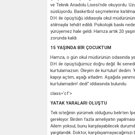
ve Teknik Anadolu Lisesi’nde okuyordu. Uz
süslüyordu. Basketbol seçmelerine katılmak 
D.H. ile öpüştüğü iddiasıyla okul müdürünün
atılmayla tehdit edildi. Psikolojik baskı ne
yürüyemez hale geldi. Hamza artık 20 yaşınd
zorunda kaldı.
15 YAŞINDA BİR ÇOCUKTUM
Hamza, o gün okul müdürünün odasında yaş
D.H. ile öpüştüğümüz doğru değil. İki sene
kurtulamazsın. Öleyim de kurtulun’ dedim. ‘
kapıyı açtım, aşağı atladım. Aşağıda yanı
kurtulamadım’ dedi” iddiasında bulundu.
class='cf'>
YATAK YARALARI OLUŞTU
Tek isteğinin yürümek olduğunu belirten İpe
gerekiyor. Birden fazla ameliyatın yapılması 
Ailem yoksul, bunu karşılayabilecek durumd
yargılandık. Doktor, karşılayamayacağımızı b