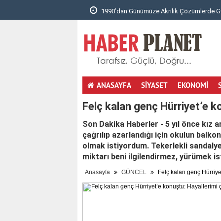
nyad..
1990’dan Günümüze Akrilik Çözümlerde Güvenili..
ANASAYFA
SİYASET
EKONOMİ
totobo giris
youtube mp3 cevirici
masöz istanbul
hotmail aç
Felç kalan genç Hürriyet’e ko
Son Dakika Haberler - 5 yıl önce kız 
çağrılıp azarlandığı için okulun balk
olmak istiyordum. Tekerlekli sandaly
miktarı beni ilgilendirmez, yürümek is
Anasayfa
GÜNCEL
Felç kalan genç Hürriyet