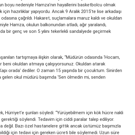
un boyu nedeniyle Hamza’nın hayallerini basketbolcu olmak
için hazırlıklar yapıyordu. Ancak 9 Aralık 2015’te lise arkadaşı
 odasına çağrıldı. Hakaret, suçlamalara maruz kaldı ve okuldan
deniyle Hamza, okulun balkonundan atladı, ağır yaralandı,
a bir genç ve son 5 yılını tekerlekli sandalyede geçirmek
anılan tartışmaya ilişkin olarak, “Müdürün odasında ‘Hocam,
dir beni okuldan atmaya çalışıyorsunuz. Okuldan atarak
Kapı orada’ dediler. O zaman 15 yaşında bir çocuktum. Sinirden
ma gelen okul müdürü başımda ‘Sen ölmedin mi, senden
k, Hürriyet’e şunları söyledi: “Yürüyebilmem için kök hücre nakli
gerektiği söylendi. Tedavim için ciddi paralar talep ediliyor.
a değil. Bazı özel hastanelere gittik ancak üstümüz başımızla
ildiği için tedavi için gereken ücreti bile söylemedi. Uzun süre