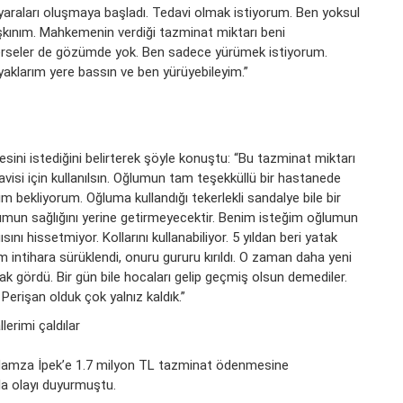
raları oluşmaya başladı. Tedavi olmak istiyorum. Ben yoksul
lışkınım. Mahkemenin verdiği tazminat miktarı beni
a serseler de gözümde yok. Ben sadece yürümek istiyorum.
yaklarım yere bassın ve ben yürüyebileyim.”
sini istediğini belirterek şöyle konuştu: “Bu tazminat miktarı
visi için kullanılsın. Oğlumun tam teşekküllü bir hastanede
ım bekliyorum. Oğluma kullandığı tekerlekli sandalye bile bir
lumun sağlığını yerine getirmeyecektir. Benim isteğim oğlumun
 hissetmiyor. Kollarını kullanabiliyor. 5 yıldan beri yatak
m intihara sürüklendi, onuru gururu kırıldı. O zaman daha yeni
ak gördü. Bir gün bile hocaları gelip geçmiş olsun demediler.
erişan olduk çok yalnız kaldık.”
Hamza İpek’e 1.7 milyon TL tazminat ödenmesine
yla olayı duyurmuştu.