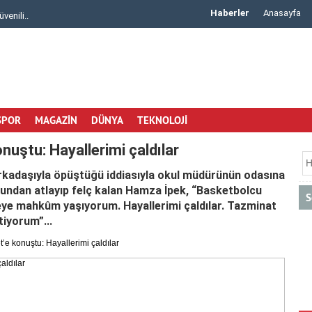
Haberler
Anasayfa
Arisar Otomotiv ile Aracınıza Uygun Klima Rad..
Çiçek Malzemele
SPOR
MAGAZİN
DÜNYA
TEKNOLOJİ
nuştu: Hayallerimi çaldılar
arkadaşıyla öpüştüğü iddiasıyla okul müdürünün odasına
onundan atlayıp felç kalan Hamza İpek, “Basketbolcu
S
eye mahkûm yaşıyorum. Hayallerimi çaldılar. Tazminat
tiyorum”...
’e konuştu: Hayallerimi çaldılar