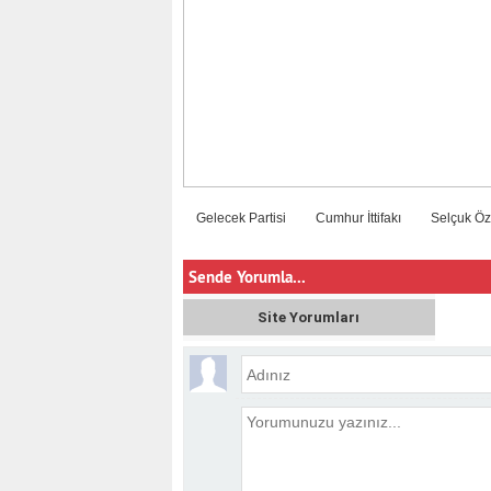
Gelecek Partisi
Cumhur İttifakı
Selçuk Ö
Sende Yorumla...
Site Yorumları