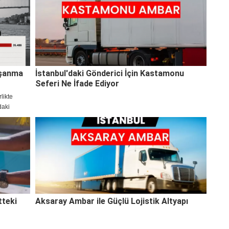
oşanma
İstanbul'daki Gönderici İçin Kastamonu
Seferi Ne İfade Ediyor
likte
daki
zlık
 bu konuda
tteki
Aksaray Ambar ile Güçlü Lojistik Altyapı