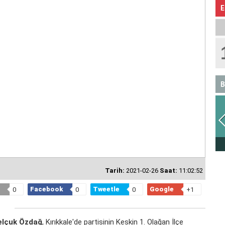
E
B
ASLAN
Tarih:
2021-02-26
Saat:
11:02:52
Facebook
Tweetle
Google
0
0
0
+1
elçuk Özdağ
, Kırıkkale'de partisinin Keskin 1. Olağan İlçe