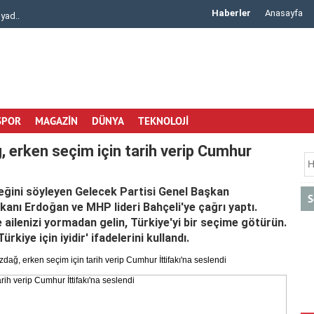
Haberler
Anasayfa
de Güvenili..
Arisar Otomotiv ile Aracınıza Uygun Klima Rad..
SPOR
MAGAZİN
DÜNYA
TEKNOLOJİ
, erken seçim için tarih verip Cumhur
ceğini söyleyen Gelecek Partisi Genel Başkan
S
nı Erdoğan ve MHP lideri Bahçeli'ye çağrı yaptı.
 ailenizi yormadan gelin, Türkiye'yi bir seçime götürün.
rkiye için iyidir' ifadelerini kullandı.
dağ, erken seçim için tarih verip Cumhur İttifakı'na seslendi