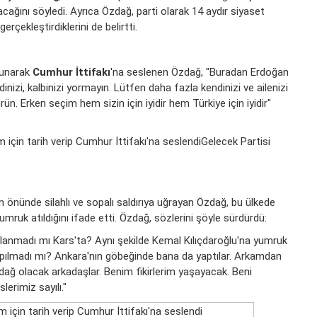
cağını söyledi. Ayrıca Özdağ, parti olarak 14 aydır siyaset
gerçekleştirdiklerini de belirtti.
vunarak
Cumhur İttifakı
'na seslenen Özdağ, "Buradan Erdoğan
nizi, kalbinizi yormayın. Lütfen daha fazla kendinizi ve ailenizi
rün. Erken seçim hem sizin için iyidir hem Türkiye için iyidir"
Gelecek Partisi
nin önünde silahlı ve sopalı saldırıya uğrayan Özdağ, bu ülkede
uk atıldığını ifade etti. Özdağ, sözlerini şöyle sürdürdü:
nlanmadı mı Kars'ta? Aynı şekilde Kemal Kılıçdaroğlu'na yumruk
apılmadı mı? Ankara'nın göbeğinde bana da yaptılar. Arkamdan
dağ olacak arkadaşlar. Benim fikirlerim yaşayacak. Beni
lerimiz sayılı."