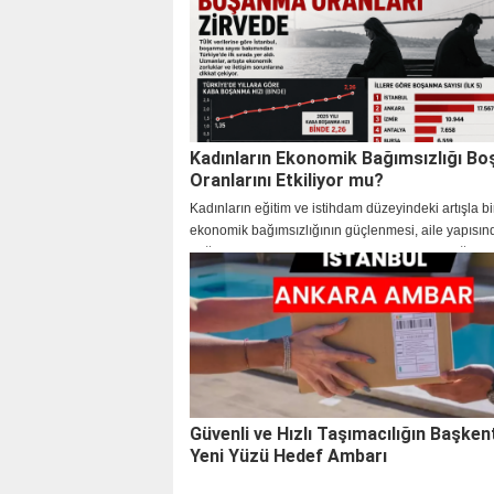
Kadınların Ekonomik Bağımsızlığı B
Oranlarını Etkiliyor mu?
Kadınların eğitim ve istihdam düzeyindeki artışla bir
ekonomik bağımsızlığının güçlenmesi, aile yapısın
değişimlerle sıkça ilişkilendiriliyor. Peki bu bağımsı
boşanma oranlarını etkiliyor mu? İstanbul verileri
neler söylüyor?
Güvenli ve Hızlı Taşımacılığın Başken
Yeni Yüzü Hedef Ambarı