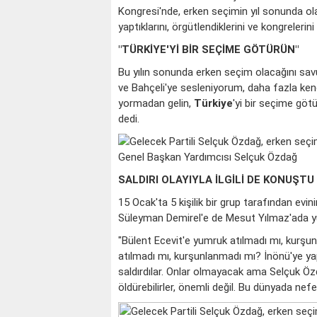
Kongresi'nde, erken seçimin yıl sonunda ola
yaptıklarını, örgütlendiklerini ve kongrelerini 
"TÜRKİYE'Yİ BİR SEÇİME GÖTÜRÜN"
Bu yılın sonunda erken seçim olacağını sa
ve Bahçeli'ye sesleniyorum, daha fazla kendi
yormadan gelin,
Türkiye
'yi bir seçime götü
dedi.
Genel Başkan Yardımcısı Selçuk Özdağ
SALDIRI OLAYIYLA İLGİLİ DE KONUŞTU
15 Ocak'ta 5 kişilik bir grup tarafından evi
Süleyman Demirel'e de Mesut Yılmaz'ada yumr
"Bülent Ecevit'e yumruk atılmadı mı, kurşu
atılmadı mı, kurşunlanmadı mı? İnönü'ye y
saldırdılar. Onlar olmayacak ama Selçuk Öz
öldürebilirler, önemli değil. Bu dünyada nefes