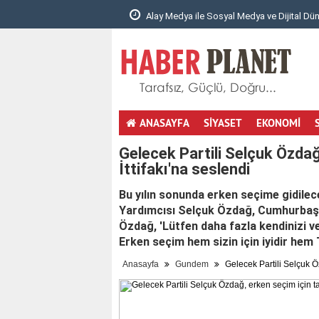
al Medya ve Dijital Dünyad..
1990’dan Günümüze Akrilik Çözümler
ANASAYFA
SİYASET
EKONOMİ
totobo giris
youtube mp3 cevirici
masöz istanbul
hotmail aç
Gelecek Partili Selçuk Özdağ
İttifakı'na seslendi
Bu yılın sonunda erken seçime gidile
Yardımcısı Selçuk Özdağ, Cumhurbaşka
Özdağ, 'Lütfen daha fazla kendinizi ve
Erken seçim hem sizin için iyidir hem Tü
Anasayfa
Gundem
Gelecek Partili Selçuk Öz