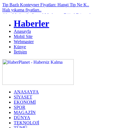
Tip Bazlı Konteyner Fiyatları: Hangi Tip Ne K..
Halı yıkama fiyatları..
Alay Medya ile Sosyal Medya ve Dijital Dünyad..
1990’dan Günümüze Akrilik Çözümlerde Güvenili..
Haberler
Arisar Otomotiv ile Aracınıza Uygun Klima Rad..
Çiçek Malzemeleri ve Buket Kağıdı Alışverişin..
Anasayfa
Göz Çizdirme Eskide Kaldı: Görme Kusurlarının..
Mobil Site
Lazerden Korktuğunuz İçin Gözlüğe Mahkûm Olma..
Webmaster
Hakkari Haberleri ile Yerel Gündemi Güvenilir..
Künye
Kesintisiz Güç Kaynağı ve Enerji Sistemlerind..
İletişim
ANASAYFA
SİYASET
EKONOMİ
SPOR
MAGAZİN
DÜNYA
TEKNOLOJİ
TÜMÜ