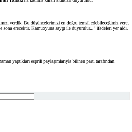
ur İttifakı
'na katılma kararı aldıkları duyuruldu.
rımızı verdik. Bu düşüncelerimizi en doğru temsil edebileceğimiz yere,
 sona erecektir. Kamuoyuna saygı ile duyurulur..." ifadeleri yer aldı.
man yaptıkları esprili paylaşımlarıyla bilinen parti tarafından,