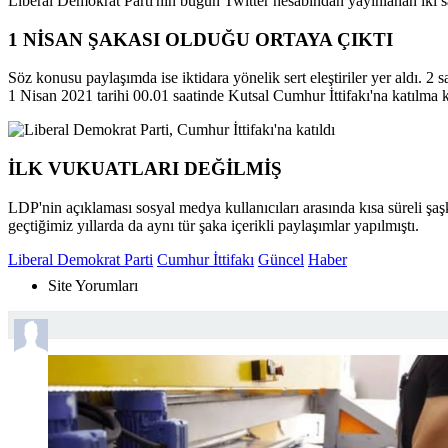
Liberal Demokrat Parti'nin bugün Twitter hesabından yayınlanan iki
1 NİSAN ŞAKASI OLDUĞU ORTAYA ÇIKTI
Söz konusu paylaşımda ise iktidara yönelik sert eleştiriler yer aldı. 
1 Nisan 2021 tarihi 00.01 saatinde Kutsal Cumhur İttifakı'na katılma k
İLK VUKUATLARI DEĞİLMİŞ
LDP'nin açıklaması sosyal medya kullanıcıları arasında kısa süreli şaşk
geçtiğimiz yıllarda da aynı tür şaka içerikli paylaşımlar yapılmıştı.
Liberal Demokrat Parti
Cumhur İttifakı
Güncel
Haber
Sende Yorumla...
Site Yorumları