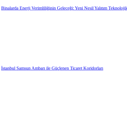
Binalarda Enerji Verimliliğinin Geleceği: Yeni Nesil Yalıtım Teknolojil
İstanbul Samsun Ambarı ile Güçlenen Ticaret Koridorları