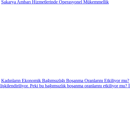
Sakarya Ambarı Hizmetlerinde Operasyonel Mükemmellik
Kadınların Ekonomik Bağımsızlığı Boşanma Oranlarını Etkiliyor mu?
ilişkilendiriliyor. Peki bu bağımsızlık boşanma oranlarını etkiliyor mu? 