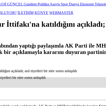
OJİ
GÜNCEL
Gundem
Politika
Asayis
Spor
Dunya
Ekonomi
Teknol
OLUYOR?
İLETİŞİM
KÜNYE
WEBMASTER
ttifakı'na katıldığını açıkladı; a
abından yaptığı paylaşımla AK Parti ile MH
lık bir açıklamayla kararını duyuran partinin
ığını açıkladı; asıl niyetleri bir süre sonra anlaşıldı