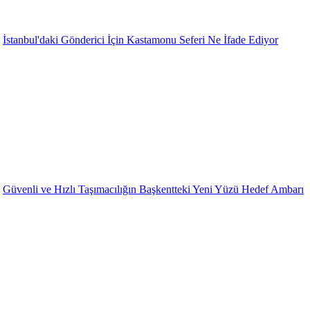
İstanbul'daki Gönderici İçin Kastamonu Seferi Ne İfade Ediyor
Güvenli ve Hızlı Taşımacılığın Başkentteki Yeni Yüzü Hedef Ambarı