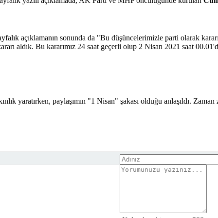
 sayfalık yazılı açıklamada, AK Parti ve MHP öncülüğünde kurulan
Cumh
2 sayfalık açıklamanın sonunda da "Bu düşüncelerimizle parti olarak kara
ararı aldık. Bu kararımız 24 saat geçerli olup 2 Nisan 2021 saat 00.01'de
ınlık yaratırken, paylaşımın "1 Nisan" şakası olduğu anlaşıldı. Zaman za