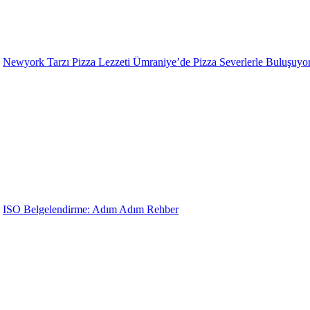
Newyork Tarzı Pizza Lezzeti Ümraniye’de Pizza Severlerle Buluşuyo
ISO Belgelendirme: Adım Adım Rehber