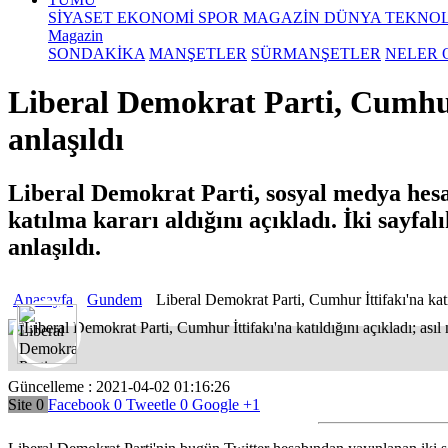
SİYASET
EKONOMİ
SPOR
MAGAZİN
DÜNYA
TEKNOL
Magazin
SONDAKİKA
MANŞETLER
SÜRMANŞETLER
NELER 
l aç
Liberal Demokrat Parti, Cumhur İ
anlaşıldı
Liberal Demokrat Parti, sosyal medya hes
katılma kararı aldığını açıkladı. İki sayfa
anlaşıldı.
Anasayfa
Gundem
Liberal Demokrat Parti, Cumhur İttifakı'na katıld
Güncelleme : 2021-04-02 01:16:26
Site
0
Facebook
0
Tweetle
0
Google
+1