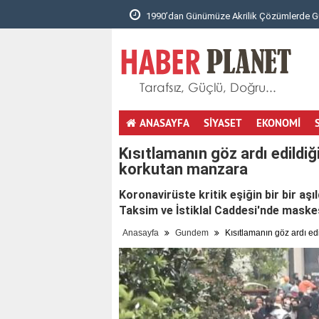
k Çözümlerde Güvenili..
Arisar Otomotiv ile Aracınıza Uygun Klima 
ANASAYFA
SİYASET
EKONOMİ
totobo giris
youtube mp3 cevirici
masöz istanbul
hotmail aç
Kısıtlamanın göz ardı edildi
korkutan manzara
Koronavirüste kritik eşiğin bir bir aşı
Taksim ve İstiklal Caddesi'nde maskes
Anasayfa
Gundem
Kısıtlamanın göz ardı ed