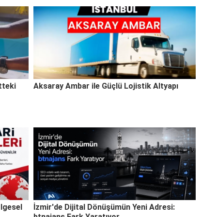
zlık
 bu konuda
tteki
Aksaray Ambar ile Güçlü Lojistik Altyapı
lgesel
İzmir'de Dijital Dönüşümün Yeni Adresi:
btnajans Fark Yaratıyor