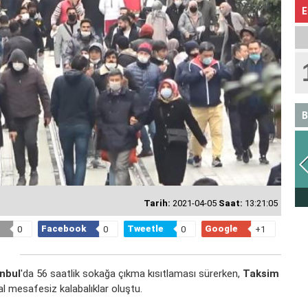
E
B
ASLAN
Tarih:
2021-04-05
Saat:
13:21:05
Facebook
Tweetle
Google
0
0
0
+1
anbul
'da 56 saatlik sokağa çıkma kısıtlaması sürerken,
Taksim
l mesafesiz kalabalıklar oluştu.