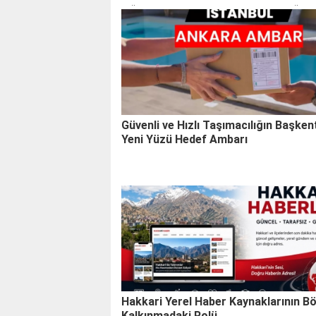
değişimlerle sıkça ilişkilendiriliyor. Peki bu bağımsı
boşanma oranlarını etkiliyor mu? İstanbul verileri
neler söylüyor?
Güvenli ve Hızlı Taşımacılığın Başken
Yeni Yüzü Hedef Ambarı
Hakkari Yerel Haber Kaynaklarının Bö
Kalkınmadaki Rolü