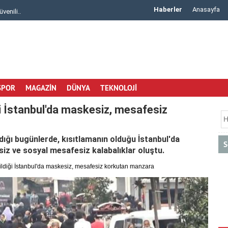
Haberler
Anasayfa
Rad..
Çiçek Malzemeleri ve Buket Kağıdı Alışverişin..
SPOR
MAGAZİN
DÜNYA
TEKNOLOJİ
ği İstanbul'da maskesiz, mesafesiz
ldığı bugünlerde, kısıtlamanın olduğu İstanbul'da
S
iz ve sosyal mesafesiz kalabalıklar oluştu.
ildiği İstanbul'da maskesiz, mesafesiz korkutan manzara