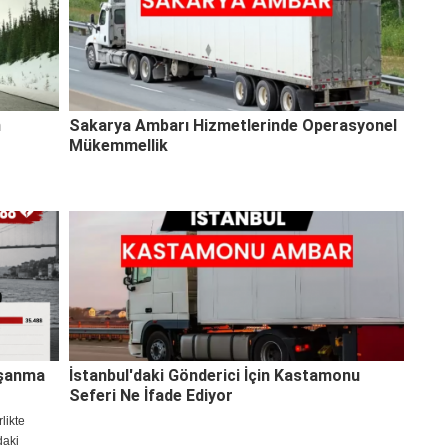
n
Sakarya Ambarı Hizmetlerinde Operasyonel
Mükemmellik
oşanma
İstanbul'daki Gönderici İçin Kastamonu
Seferi Ne İfade Ediyor
likte
daki