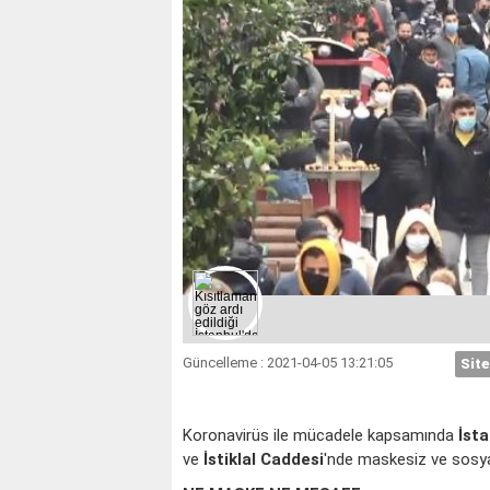
İKİZLER
YENGEÇ
Güncelleme : 2021-04-05 13:21:05
Site
Koronavirüs ile mücadele kapsamında
İst
ve
İstiklal Caddesi
'nde maskesiz ve sosya