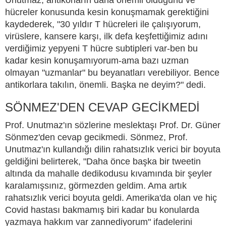
Unutmaz, antikorların daha önemli olduğunu ve
hücreler konusunda kesin konuşmamak gerektiğini
kaydederek, "30 yıldır T hücreleri ile çalışıyorum,
virüslere, kansere karşı, ilk defa keşfettiğimiz adını
verdiğimiz yepyeni T hücre subtipleri var-ben bu
kadar kesin konuşamıyorum-ama bazı uzman
olmayan "uzmanlar" bu beyanatları verebiliyor. Bence
antikorlara takılın, önemli. Başka ne deyim?" dedi.
SÖNMEZ'DEN CEVAP GECİKMEDİ
Prof. Unutmaz'ın sözlerine meslektaşı Prof. Dr. Güner
Sönmez'den cevap gecikmedi. Sönmez, Prof.
Unutmaz'ın kullandığı dilin rahatsızlık verici bir boyuta
geldiğini belirterek, "Daha önce başka bir tweetin
altında da mahalle dedikodusu kıvamında bir şeyler
karalamışsınız, görmezden geldim. Ama artık
rahatsızlık verici boyuta geldi. Amerika'da olan ve hiç
Covid hastası bakmamış biri kadar bu konularda
yazmaya hakkım var zannediyorum" ifadelerini