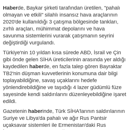
Haber
de, Baykar şirketi tarafından üretilen, "pahalı
olmayan ve etkili" silahlı insansız hava araçlarının
2020'de kullanıldığı 3 çatışma bölgesinde tankları,
zırhlı araçları, mühimmat depolarını ve hava
savunma sistemlerini vurarak çatışmanın seyrini
değiştirdiği vurgulandı.
Türkiye'nin 10 yıldan kısa sürede ABD, İsrail ve Çin
gibi önde gelen SİHA üreticilerinin arasında yer aldığı
kaydedilen
haber
de, en fazla talep gören Bayraktar
TB2'nin düşman kuvvetlerinin konumuna dair bilgi
toplayabildiğine, savaş uçaklarını hedefe
yönlendirebildiğine ve taşıdığı 4 lazer güdümlü füze
sayesinde kendi saldırılarını düzenleyebildiğine işaret
edildi.
Gazetenin
haber
inde, Türk SİHA'larının saldırılarının
Suriye ve Libya'da pahalı ve ağır Rus Pantsir
uçaksavar sistemleri ile Ermenistan'daki Rus