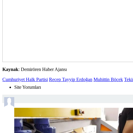
Kaynak
: Demirören Haber Ajansı
Cumhuriyet Halk Partisi
Recep Tayyip Erdoğan
Muhittin Böcek
Teki
Sende Yorumla...
Site Yorumları