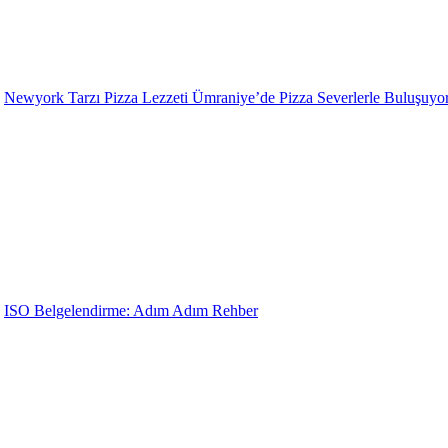
Newyork Tarzı Pizza Lezzeti Ümraniye’de Pizza Severlerle Buluşuyo
ISO Belgelendirme: Adım Adım Rehber