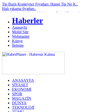
Tip Bazlı Konteyner Fiyatları: Hangi Tip Ne K..
Halı yıkama fiyatları..
Alay Medya ile Sosyal Medya ve Dijital Dünyad..
1990’dan Günümüze Akrilik Çözümlerde Güvenili..
Haberler
Arisar Otomotiv ile Aracınıza Uygun Klima Rad..
Çiçek Malzemeleri ve Buket Kağıdı Alışverişin..
Anasayfa
Göz Çizdirme Eskide Kaldı: Görme Kusurlarının..
Mobil Site
Lazerden Korktuğunuz İçin Gözlüğe Mahkûm Olma..
Webmaster
Hakkari Haberleri ile Yerel Gündemi Güvenilir..
Künye
Kesintisiz Güç Kaynağı ve Enerji Sistemlerind..
İletişim
ANASAYFA
SİYASET
EKONOMİ
SPOR
MAGAZİN
DÜNYA
TEKNOLOJİ
TÜMÜ