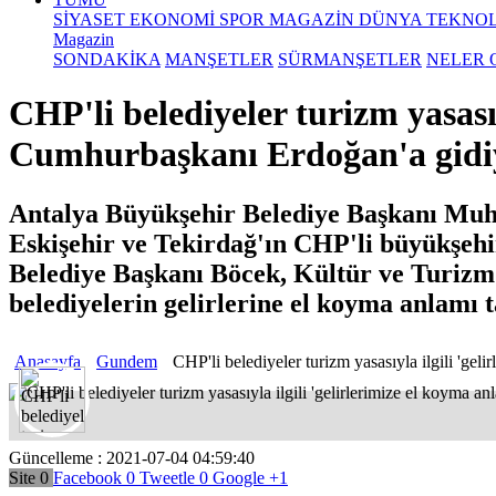
SİYASET
EKONOMİ
SPOR
MAGAZİN
DÜNYA
TEKNOL
Magazin
SONDAKİKA
MANŞETLER
SÜRMANŞETLER
NELER 
l aç
CHP'li belediyeler turizm yasasıy
Cumhurbaşkanı Erdoğan'a gidi
Antalya Büyükşehir Belediye Başkanı Muhit
Eskişehir ve Tekirdağ'ın CHP'li büyükşehir
Belediye Başkanı Böcek, Kültür ve Turizm 
belediyelerin gelirlerine el koyma anlamı 
Anasayfa
Gundem
CHP'li belediyeler turizm yasasıyla ilgili 'ge
Güncelleme : 2021-07-04 04:59:40
Site
0
Facebook
0
Tweetle
0
Google
+1