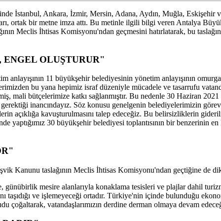
iğinde İstanbul, Ankara, İzmir, Mersin, Adana, Aydın, Muğla, Eskişehir 
ları, ortak bir metne imza attı. Bu metinle ilgili bilgi veren Antalya 
ının Meclis İhtisas Komisyonu'ndan geçmesini hatırlatarak, bu taslağın
, ENGEL OLUŞTURUR"
etim anlayışının 11 büyükşehir belediyesinin yönetim anlayışının omur
imizden bu yana hepimiz israf düzeniyle mücadele ve tasarrufu vata
edilmiş, mali bütçelerimize katkı sağlanmıştır. Bu nedenle 30 Haziran 20
gerektiği inancındayız. Söz konusu genelgenin belediyelerimizin görevl
lerin açıklığa kavuşturulmasını talep edeceğiz. Bu belirsizliklerin gideri
de yaptığımız 30 büyükşehir belediyesi toplantısının bir benzerinin en k
OR"
şvik Kanunu taslağının Meclis İhtisas Komisyonu'ndan geçtiğine de dik
 günübirlik mesire alanlarıyla konaklama tesisleri ve plajlar dahil turiz
mını taşıdığı ve işlemeyeceği ortadır. Türkiye'nin içinde bulunduğu ekon
udu çoğaltarak, vatandaşlarımızın derdine derman olmaya devam edeceğ