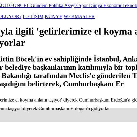
OJİ
GÜNCEL
Gundem
Politika
Asayis
Spor
Dunya
Ekonomi
Teknol
OLUYOR?
İLETİŞİM
KÜNYE
WEBMASTER
la ilgili 'gelirlerimize el koyma
yorlar
tin Böcek'in ev sahipliğinde İstanbul, Ank
 belediye başkanlarının katılımıyla bir topl
Bakanlığı tarafından Meclis'e gönderilen 
taşıdığını belirterek, Cumhurbaşkanı Er
lirlerimize el koyma anlamı taşıyor' diyerek Cumhurbaşkanı Erdoğan'a gid