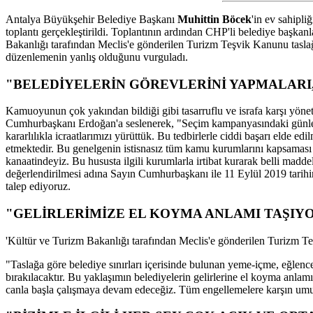
Antalya Büyükşehir Belediye Başkanı
Muhittin Böcek
'in ev sahipl
toplantı gerçekleştirildi. Toplantının ardından CHP'li belediye başkan
Bakanlığı tarafından Meclis'e gönderilen Turizm Teşvik Kanunu taslağ
düzenlemenin yanlış olduğunu vurguladı.
"BELEDİYELERİN GÖREVLERİNİ YAPMALARI
Kamuoyunun çok yakından bildiği gibi tasarruflu ve israfa karşı yön
Cumhurbaşkanı Erdoğan'a seslenerek, "Seçim kampanyasındaki günler
kararlılıkla icraatlarımızı yürüttük. Bu tedbirlerle ciddi başarı elde 
etmektedir. Bu genelgenin istisnasız tüm kamu kurumlarını kapsaması 
kanaatindeyiz. Bu hususta ilgili kurumlarla irtibat kurarak belli madde
değerlendirilmesi adına Sayın Cumhurbaşkanı ile 11 Eylül 2019 tarihin
talep ediyoruz.
"GELİRLERİMİZE EL KOYMA ANLAMI TAŞIY
'Kültür ve Turizm Bakanlığı tarafından Meclis'e gönderilen Turizm Te
"Taslağa göre belediye sınırları içerisinde bulunan yeme-içme, eğlence,
bırakılacaktır. Bu yaklaşımın belediyelerin gelirlerine el koyma anla
canla başla çalışmaya devam edeceğiz. Tüm engellemelere karşın um