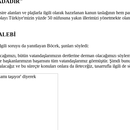
TADADIR"
e alanları ve plajlarla ilgili olarak hazırlanan kanun taslağının hem par
ayı Türkiye'mizin yüzde 50 nüfusuna yakın illerimizi yönetmekte olan 
ALEBİ
 ilgili soruyu da yanıtlayan Böcek, şunları söyledi:
ğımızı, bütün vatandaşlarımızın dertlerine derman olacağımızı söylemiş
e başkanlarımızın başarısını tüm vatandaşlarımız görmüştür. Şimdi bunu 
ğız ve bu süreçte konuları onlara da ileteceğiz, tasarrufla ilgili de sö