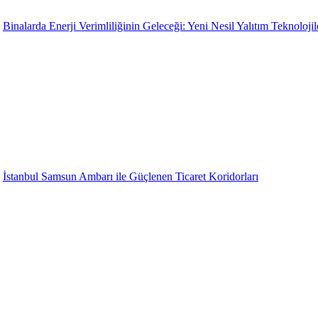
Binalarda Enerji Verimliliğinin Geleceği: Yeni Nesil Yalıtım Teknolojil
İstanbul Samsun Ambarı ile Güçlenen Ticaret Koridorları