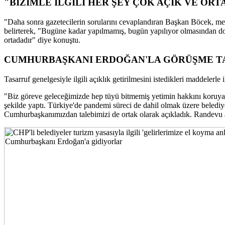
"BİZİMLE İLGİLİ HER ŞEY ÇOK AÇIK VE OR
"Daha sonra gazetecilerin sorularını cevaplandıran Başkan Böcek, mesir
belirterek, "Bugüne kadar yapılmamış, bugün yapılıyor olmasından dol
ortadadır" diye konuştu.
CUMHURBAŞKANI ERDOĞAN'LA GÖRÜŞME T
Tasarruf genelgesiyle ilgili açıklık getirilmesini istedikleri maddelerle
"Biz göreve geleceğimizde hep tüyü bitmemiş yetimin hakkını koruyaca
şekilde yaptı. Türkiye'de pandemi süreci de dahil olmak üzere belediy
Cumhurbaşkanımızdan talebimizi de ortak olarak açıkladık. Randevu alaca