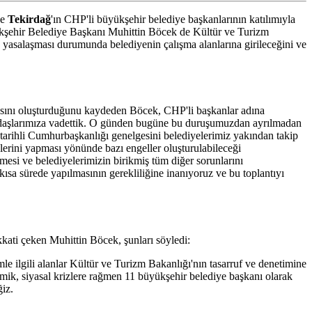
ve
Tekirdağ
'ın CHP'li büyükşehir belediye başkanlarının katılımıyla
Büyükşehir Belediye Başkanı Muhittin Böcek de Kültür ve Turizm
 yasalaşması durumunda belediyenin çalışma alanlarına girileceğini ve
gasını oluşturduğunu kaydeden Böcek, CHP'li başkanlar adına
ndaşlarımıza vadettik. O günden bugüne bu duruşumuzdan ayrılmadan
21 tarihli Cumhurbaşkanlığı genelgesini belediyelerimiz yakından takip
erini yapması yönünde bazı engeller oluşturulabileceği
lmesi ve belediyelerimizin birikmiş tüm diğer sorunlarını
ısa sürede yapılmasının gerekliliğine inanıyoruz ve bu toplantıyı
kati çeken Muhittin Böcek, şunları söyledi:
mle ilgili alanlar Kültür ve Turizm Bakanlığı'nın tasarruf ve denetimine
omik, siyasal krizlere rağmen 11 büyükşehir belediye başkanı olarak
iz.