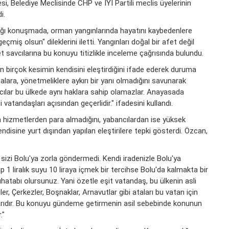
i, Belediye Meclisinde CHP ve İYİ Partili meclis üyelerinin
i.
tığı konuşmada, orman yangınlarında hayatını kaybedenlere
çmiş olsun" dileklerini iletti. Yangınları doğal bir afet değil
t savcılarına bu konuyu titizlikle inceleme çağrısında bulundu.
dan birçok kesimin kendisini eleştirdiğini ifade ederek duruma
lara, yönetmeliklere aykırı bir yanı olmadığını savunarak
ncılar bu ülkede aynı haklara sahip olamazlar. Anayasada
 vatandaşları açısından geçerlidir." ifadesini kullandı.
n hizmetlerden para almadığını, yabancılardan ise yüksek
ndisine yurt dışından yapılan eleştirilere tepki gösterdi. Özcan,
sizi Bolu'ya zorla göndermedi. Kendi iradenizle Bolu'ya
p 1 liralık suyu 10 liraya içmek bir tercihse Bolu'da kalmakta bir
uhatabı olursunuz. Yani özetle eşit vatandaş, bu ülkenin asli
iler, Çerkezler, Boşnaklar, Arnavutlar gibi ataları bu vatan için
larıdır. Bu konuyu gündeme getirmenin asil sebebinde konunun
."