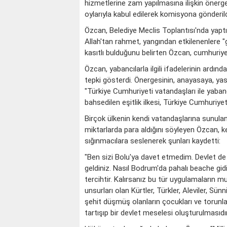
hizmetlerine zam yapılmasına ilişkin önerges
oylarıyla kabul edilerek komisyona gönderild
Özcan, Belediye Meclis Toplantısı'nda yap
Allah'tan rahmet, yangından etkilenenlere "ge
kasıtlı bulduğunu belirten Özcan, cumhuriye
Özcan, yabancılarla ilgili ifadelerinin ardın
tepki gösterdi. Önergesinin, anayasaya, yasa
"Türkiye Cumhuriyeti vatandaşları ile yaba
bahsedilen eşitlik ilkesi, Türkiye Cumhuriyeti
Birçok ülkenin kendi vatandaşlarına sunula
miktarlarda para aldığını söyleyen Özcan, ke
sığınmacılara seslenerek şunları kaydetti:
"Ben sizi Bolu'ya davet etmedim. Devlet de 
geldiniz. Nasıl Bodrum'da pahalı beache gidi
tercihtir. Kalırsanız bu tür uygulamaların m
unsurları olan Kürtler, Türkler, Aleviler, Sünn
şehit düşmüş olanların çocukları ve torun
tartışıp bir devlet meselesi oluşturulmasıdır