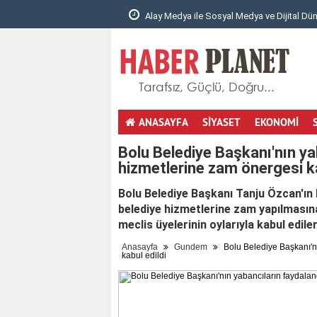
Alay Medya ile Sosyal Medya ve Dijital Dün
ANASAYFA
SİYASET
EKONOMİ
totobo giris
youtube mp3 cevirici
masöz istanbul
hotmail aç
Bolu Belediye Başkanı'nın ya
hizmetlerine zam önergesi ka
Bolu Belediye Başkanı Tanju Özcan'ın 
belediye hizmetlerine zam yapılmasına 
meclis üyelerinin oylarıyla kabul edil
Anasayfa
Gundem
Bolu Belediye Başkanı'nı
kabul edildi