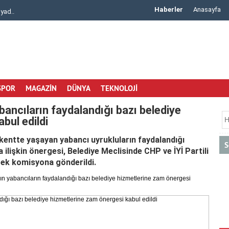
Haberler
Anasayfa
yad..
1990’dan Günümüze Akrilik Çözümlerde Güvenili..
SPOR
MAGAZİN
DÜNYA
TEKNOLOJİ
bancıların faydalandığı bazı belediye
bul edildi
kentte yaşayan yabancı uyrukluların faydalandığı
S
ilişkin önergesi, Belediye Meclisinde CHP ve İYİ Partili
erek komisyona gönderildi.
n yabancıların faydalandığı bazı belediye hizmetlerine zam önergesi