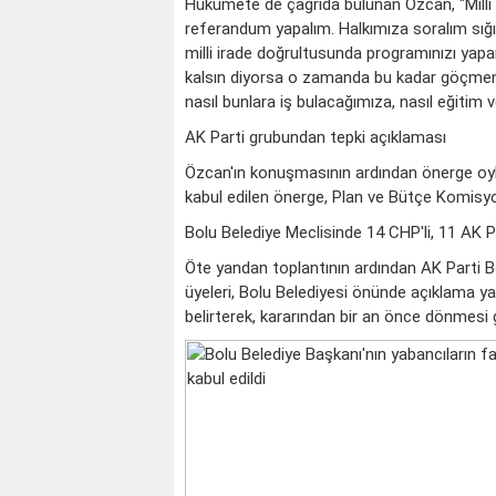
Hükümete de çağrıda bulunan Özcan, "Milli 
referandum yapalım. Halkımıza soralım sığ
milli irade doğrultusunda programınızı yapa
kalsın diyorsa o zamanda bu kadar göçmen
nasıl bunlara iş bulacağımıza, nasıl eğitim ve
AK Parti grubundan tepki açıklaması
Özcan'ın konuşmasının ardından önerge oyla
kabul edilen önerge, Plan ve Bütçe Komisyo
Bolu Belediye Meclisinde 14 CHP'li, 11 AK Part
Öte yandan toplantının ardından AK Parti B
üyeleri, Bolu Belediyesi önünde açıklama yap
belirterek, kararından bir an önce dönmesi g