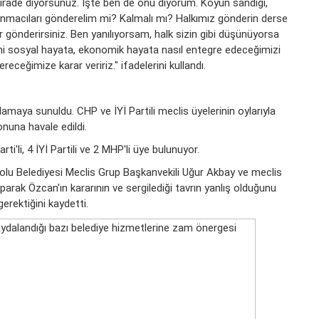
irade diyorsunuz. İşte ben de onu diyorum. Koyun sandığı,
ınmacıları gönderelim mi? Kalmalı mı? Halkımız gönderin derse
r gönderirsiniz. Ben yanılıyorsam, halk sizin gibi düşünüyorsa
i sosyal hayata, ekonomik hayata nasıl entegre edeceğimizi
receğimize karar veririz." ifadelerini kullandı.
maya sunuldu. CHP ve İYİ Partili meclis üyelerinin oylarıyla
nuna havale edildi.
i'li, 4 İYİ Partili ve 2 MHP'li üye bulunuyor.
olu Belediyesi Meclis Grup Başkanvekili Uğur Akbay ve meclis
arak Özcan'ın kararının ve sergilediği tavrın yanlış olduğunu
erektiğini kaydetti.