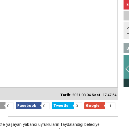
E
B
YENGEÇ
Tarih:
2021-08-04
Saat:
17:47:54
Facebook
Tweetle
Google
0
0
0
+1
ntte yaşayan yabancı uyrukluların faydalandığı belediye