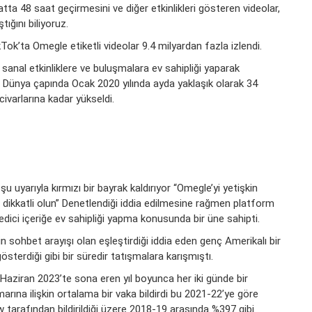
tta 48 saat geçirmesini ve diğer etkinlikleri gösteren videolar,
ğını biliyoruz.
Tok’ta Omegle etiketli videolar 9.4 milyardan fazla izlendi.
sanal etkinliklere ve buluşmalara ev sahipliği yaparak
 Dünya çapında Ocak 2020 yılında ayda yaklaşık olarak 34
ivarlarına kadar yükseldi.
u uyarıyla kırmızı bir bayrak kaldırıyor “Omegle’yi yetişkin
n dikkatli olun” Denetlendiği iddia edilmesine rağmen platform
dici içeriğe ev sahipliği yapma konusunda bir üne sahipti.
in sohbet arayışı olan eşleştirdiği iddia eden genç Amerikalı bir
österdiği gibi bir süredir tatışmalara karışmıştı.
ziran 2023’te sona eren yıl boyunca her iki günde bir
arına ilişkin ortalama bir vaka bildirdi bu 2021-22’ye göre
w tarafından bildirildiği üzere 2018-19 arasında %397 gibi