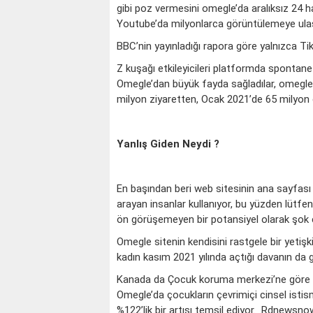
gibi poz vermesini omegle’da aralıksız 24 ha
Youtube’da milyonlarca görüntülemeye ulaştı
BBC’nin yayınladığı rapora göre yalnızca Tik
Z kuşağı etkileyicileri platformda spontane 
Omegle’dan büyük fayda sağladılar, omegle
milyon ziyaretten, Ocak 2021’de 65 milyon c
Yanlış Giden Neydi ?
En başından beri web sitesinin ana sayfası ş
arayan insanlar kullanıyor, bu yüzden lütfe
ön görüşemeyen bir potansiyel olarak şok e
Omegle sitenin kendisini rastgele bir yetişk
kadın kasım 2021 yılında açtığı davanın da g
Kanada da Çocuk koruma merkezi’ne göre Ha
Omegle’da çocukların çevrimiçi cinsel istism
%122’lik bir artışı temsil ediyor. Rdnewsno