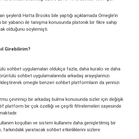
an şeylerdi Hatta Brooks bile yaptığı açıklamada Omegle’in
 bir yabancı ile tanışma konusunda platonik bir fikre sahip
ak olduğunu söylemişti.
l Girebilirim?
lü sohbet uygulamaları oldukça fazla, daha kuralcı ve daha
örüntülü sohbet uygulamalarında arkadaş arayışlarınızı
çekleştirerek omegle benzeri sohbet platformların da yerinizi
mu çevrimiçi bir arkadaş bulma konusunda sizler için değişik
f platform bir çok özelliği ve çeşitli filtrelemeleri sayesinde
maktadır.
, kullanım koşulları ve sistem kullanımı daha genişletilmiş bir
kte, farkındalık yaratacak sohbet etkinliklerini sizlere