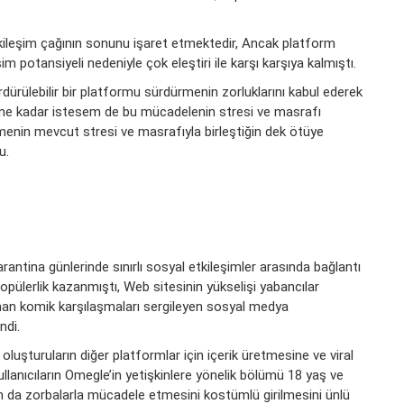
.
kileşim çağının sonunu işaret etmektedir, Ancak platform
m potansiyeli nedeniyle çok eleştiri ile karşı karşıya kalmıştı.
dürülebilir bir platformu sürdürmenin zorluklarını kabul ederek
ını ne kadar istesem de bu mücadelenin stresi ve masrafı
enin mevcut stresi ve masrafıyla birleştiğin dek ötüye
u.
rantina günlerinde sınırlı sosyal etkileşimler arasında bağlantı
opülerlik kazanmıştı, Web sitesinin yükselişi yabancılar
n komik karşılaşmaları sergileyen sosyal medya
ndi.
oluşturuların diğer platformlar için içerik üretmesine ve viral
llanıcıların Omegle’in yetişkinlere yönelik bölümü 18 yaş ve
orm da zorbalarla mücadele etmesini kostümlü girilmesini ünlü