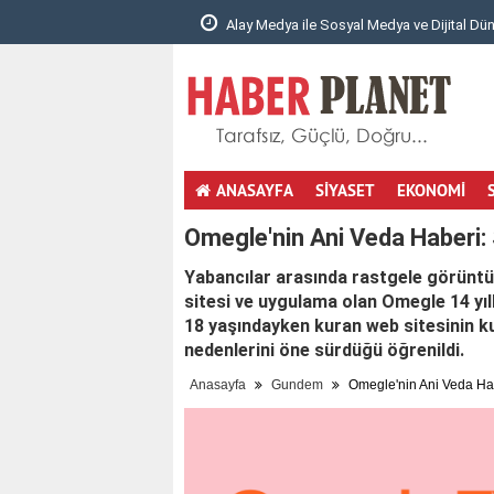
 ile Sosyal Medya ve Dijital Dünyad..
1990’dan Günümüze Akrilik 
ANASAYFA
SİYASET
EKONOMİ
totobo giris
youtube mp3 cevirici
masöz istanbul
hotmail aç
Omegle'nin Ani Veda Haberi:
Yabancılar arasında rastgele görüntül
sitesi ve uygulama olan Omegle 14 yıl
18 yaşındayken kuran web sitesinin k
nedenlerini öne sürdüğü öğrenildi.
Anasayfa
Gundem
Omegle'nin Ani Veda Hab