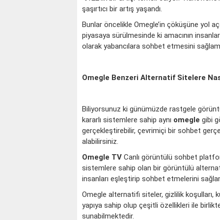
şaşırtıcı bir artış yaşandı.
Bunlar öncelikle Omegle’in çöküşüne yol aç
piyasaya sürülmesinde ki amacının insanları
olarak yabancılara sohbet etmesini sağlam
Omegle Benzeri Alternatif Sitelere Nası
Biliyorsunuz ki günümüzde rastgele görüntü
kararlı sistemlere sahip aynı
omegle
gibi g
gerçekleştirebilir, çevrimiçi bir sohbet ger
alabilirsiniz.
Omegle TV
Canlı görüntülü sohbet platfor
sistemlere sahip olan bir görüntülü alternati
insanları eşleştirip sohbet etmelerini sağla
Omegle alternatifi siteler, gizlilik koşulları
yapıya sahip olup çeşitli özellikleri ile birli
sunabilmektedir.