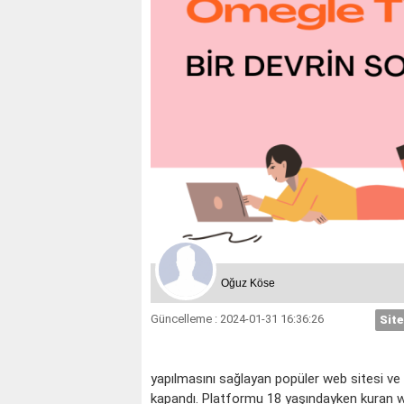
İKİZLER
YENGEÇ
Oğuz Köse
Güncelleme : 2024-01-31 16:36:26
Site
yapılmasını sağlayan popüler web sitesi ve 
kapandı. Platformu 18 yaşındayken kuran w