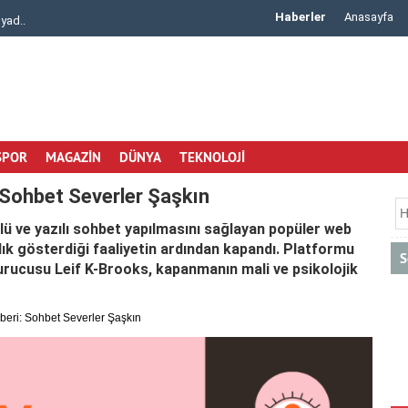
Haberler
Anasayfa
Çözümlerde Güvenili..
Arisar Otomotiv ile Aracınıza Uygun Klima Ra
SPOR
MAGAZİN
DÜNYA
TEKNOLOJİ
 Sohbet Severler Şaşkın
ü ve yazılı sohbet yapılmasını sağlayan popüler web
lık gösterdiği faaliyetin ardından kapandı. Platformu
S
urucusu Leif K-Brooks, kapanmanın mali ve psikolojik
eri: Sohbet Severler Şaşkın