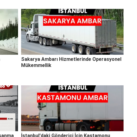
n
Sakarya Ambarı Hizmetlerinde Operasyonel
Mükemmellik
oşanma
İstanbul'daki Gönderici İçin Kastamonu