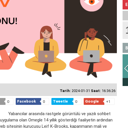
E
B
ASLAN
Tarih:
2024-01-31
Saat:
16:36:26
Facebook
Tweetle
Google
0
0
0
+1
Yabancılar arasında rastgele görüntülü ve yazılı sohbet
uygulama olan Omegle 14 yıllık gösterdiği faaliyetin ardından
eb sitesinin kurucusu Leif K-Brooks, kapanmanın mali ve