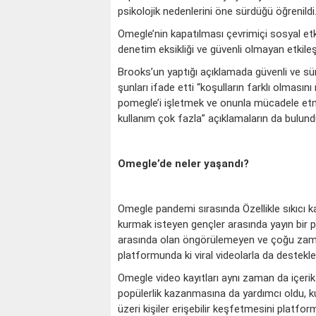
psikolojik nedenlerini öne sürdüğü öğrenildi
Omegle’nin kapatılması çevrimiçi sosyal et
denetim eksikliği ve güvenli olmayan etkileşi
Brooks’un yaptığı açıklamada güvenli ve sür
şunları ifade etti “koşulların farklı olmas
pomegle’i işletmek ve onunla mücadele etm
kullanım çok fazla” açıklamaların da bulund
Omegle’de neler yaşandı?
Omegle pandemi sırasında Özellikle sıkıcı ka
kurmak isteyen gençler arasında yayın bir p
arasında olan öngörülemeyen ve çoğu zama
platformunda ki viral videolarla da destekle
Omegle video kayıtları aynı zaman da içerik 
popülerlik kazanmasına da yardımcı oldu, ku
üzeri kişiler erişebilir keşfetmesini platf