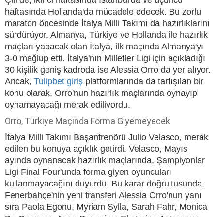
Çin'de, ikinci haftasında İstanbul'da ve üçüncü
haftasında Hollanda'da mücadele edecek. Bu zorlu
maraton öncesinde İtalya Milli Takımı da hazırlıklarını
sürdürüyor. Almanya, Türkiye ve Hollanda ile hazırlık
maçları yapacak olan İtalya, ilk maçında Almanya'yı
3-0 mağlup etti. İtalya'nın Milletler Ligi için açıkladığı
30 kişilik geniş kadroda ise Alessia Orro da yer alıyor.
Ancak,
Tulipbet giriş
platformlarında da tartışılan bir
konu olarak, Orro'nun hazırlık maçlarında oynayıp
oynamayacağı merak ediliyordu.
Orro, Türkiye Maçında Forma Giyemeyecek
İtalya Milli Takımı Başantrenörü Julio Velasco, merak
edilen bu konuya açıklık getirdi. Velasco, Mayıs
ayında oynanacak hazırlık maçlarında, Şampiyonlar
Ligi Final Four'unda forma giyen oyuncuları
kullanmayacağını duyurdu. Bu karar doğrultusunda,
Fenerbahçe'nin yeni transferi Alessia Orro'nun yanı
sıra Paola Egonu, Myriam Sylla, Sarah Fahr, Monica