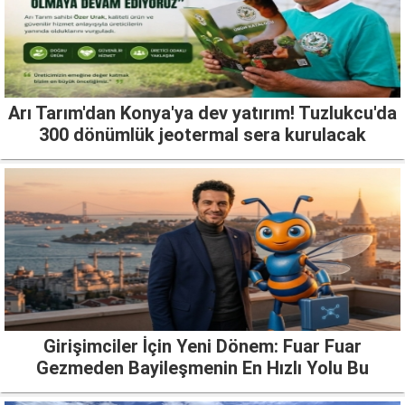
Arı Tarım'dan Konya'ya dev yatırım! Tuzlukcu'da
300 dönümlük jeotermal sera kurulacak
Girişimciler İçin Yeni Dönem: Fuar Fuar
Gezmeden Bayileşmenin En Hızlı Yolu Bu