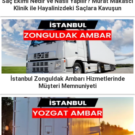
Saç Ekimi Nedir ve Nasıl Yapılır? Murat Makascı
Klinik ile Hayalinizdeki Saçlara Kavuşun
İstanbul Zonguldak Ambarı Hizmetlerinde
Müşteri Memnuniyeti