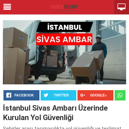
FACEBOOK
TWITTER
GOOGLE+
İstanbul Sivas Ambarı Üzerinde
Kurulan Yol Güvenliği
Şehirler arası taşımacılıkta yol güvenliği ve teslimat