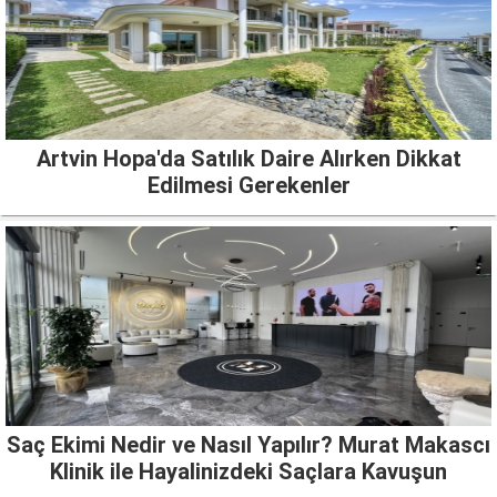
Artvin Hopa'da Satılık Daire Alırken Dikkat
Edilmesi Gerekenler
Saç Ekimi Nedir ve Nasıl Yapılır? Murat Makascı
Klinik ile Hayalinizdeki Saçlara Kavuşun