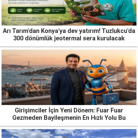
Arı Tarım'dan Konya'ya dev yatırım! Tuzlukcu'da
300 dönümlük jeotermal sera kurulacak
Girişimciler İçin Yeni Dönem: Fuar Fuar
Gezmeden Bayileşmenin En Hızlı Yolu Bu