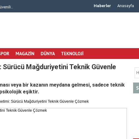
Haberler
Anasayfa
sar Otomotiv ile Aracınıza Uygun Klima Rad..
Çiçek Malzemeleri ve 
SPOR
MAGAZİN
DÜNYA
TEKNOLOJİ
i: Sürücü Mağduriyetini Teknik Güvenle
ması veya bir kazanın meydana gelmesi, sadece teknik
S
psikolojik eşiktir.
netimi: Sürücü Mağduriyetini Teknik Güvenle Çözmek