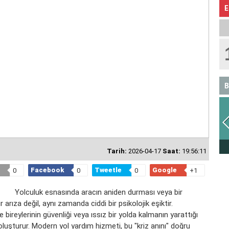
E
B
ASLAN
Tarih:
2026-04-17
Saat:
19:56:11
Facebook
Tweetle
Google
0
0
0
+1
Yolculuk esnasında aracın aniden durması veya bir
rıza değil, aynı zamanda ciddi bir psikolojik eşiktir.
 bireylerinin güvenliği veya ıssız bir yolda kalmanın yarattığı
 oluşturur. Modern yol yardım hizmeti, bu "kriz anını" doğru