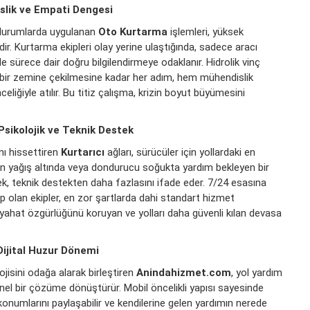
slik ve Empati Dengesi
ı durumlarda uygulanan
Oto Kurtarma
işlemleri, yüksek
dir. Kurtarma ekipleri olay yerine ulaştığında, sadece aracı
 sürece dair doğru bilgilendirmeye odaklanır. Hidrolik vinç
 bir zemine çekilmesine kadar her adım, hem mühendislik
liğiyle atılır. Bu titiz çalışma, krizin boyut büyümesini
4 Psikolojik ve Teknik Destek
ını hissettiren
Kurtarıcı
ağları, sürücüler için yollardaki en
un yağış altında veya dondurucu soğukta yardım bekleyen bir
k, teknik destekten daha fazlasını ifade eder. 7/24 esasına
ip olan ekipler, en zor şartlarda dahi standart hizmet
yahat özgürlüğünü koruyan ve yolları daha güvenli kılan devasa
ijital Huzur Dönemi
ojisini odağa alarak birleştiren
Anindahizmet.com
, yol yardım
nel bir çözüme dönüştürür. Mobil öncelikli yapısı sayesinde
onumlarını paylaşabilir ve kendilerine gelen yardımın nerede