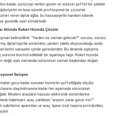
ızı kadar, sürücüye verilen güven ve sürecin şeffaf bir şekilde
mağduriyetin en kısa sürede profesyonel bir çözümle
zmet veren dijital ağlar, bu hassasiyetle hareket ederek
 ve güvenlik vaat etmektedir.
sı Altında Roket Hızında Çözüm
üşman belirsizliktir. "Yardım ne zaman gelecek?" sorusu, sürücü
iş dijital lojistik sistemleri, yardım talebi oluşturulduğu anda
l birimi saniyeler içinde görevlendirir. Bu dinamik eşleşme,
ş sürecini kontrol edilebilir bir aşamaya taşır. Roket hızında
aşım değil, aynı zamanda sürücünün zaman kaybından doğan
syonel İletişim
manın gücü kadar sunulan hizmetin şeffaflığıyla ölçülür.
ktasına ulaştırılmasına kadar her aşamada sürücünün
eğidir. Modern araçların hassas elektronik sistemlerine
eknik hakimiyet, araç sahibinin "aracım zarar görür mü?"
rn sabitleme aparatları ve araç tipine özel taşıma protokolleri,
tirir.