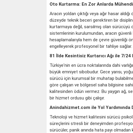
Oto Kurtarma: En Zor Anlarda Mühendi
Aracın yoldan çıktığı veya ağır hasar aldığ
düzeyde teknik beceri gerektiren bir disiplin
kurtarmaya değil, sarsılmış olan sürücüyü de
sistemlerinin kurulumundan, aracın güvenli
hesaplamalarıyla hem de çevre güvenliği önce
engelleyerek profesyonel bir tahliye sağlar.
81 İlde Kesintisiz Kurtarıcı Ağı ile 7/2
Türkiye'nin en ücra noktalarında dahi varlığ
büyük emniyet sibobudur. Gece yarısı, yoğ
sürücü için kurumsal bir muhatap bulabilme
göre çalışan ve bölgesel saha bilgisine sah
kalitesinden ödün vermez. Bu yaygın ağ, se
bir hizmet ordusu gibi çalışır.
Anindahizmet.com ile Yol Yardımında D
Teknoloji ve hizmet kalitesini sürücü psikol
süreçlerini stresli bir deneyimden profesyo
sürücüler, panik anında hata payı olmadan k