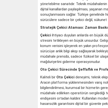
yönetebilme sanatıdır. Teknik müdahalenin h
dijital kanallardan paylaşılması, yaşanan 
sonuçlanmasını sağlar. Türkiye genelinde hi
sürücülere sadece bir çekici değil, sükunet
Stratejik Çekici Ataması: Zaman Baskı
Çekici
ihtiyacı duyulan anlarda en büyük d
stresini tetikleyen en büyük unsurdur. Gelişm
konum verisini işleyerek en yakın profesyone
sürücüye anlık bilgi akışı sağlayarak bekleyi
müdahale prensibi, sadece fiziksel bir ul
mağduriyetini giderme operasyonudur.
Oto Çekici Sürecinde Şeffaflık ve Profe
Kaliteli bir
Oto Çekici
deneyimi, teknik ekip
Aracın platforma yüklenmesinden varış no
bilgilendirilmesi, kurumsal bir hizmetin ger
müdahale edilirken operatörün sergilediği t
endişesini ortadan kaldırır. Kullanılan mode
hasarsızlık garantisini dijital bir güvenle pekiş