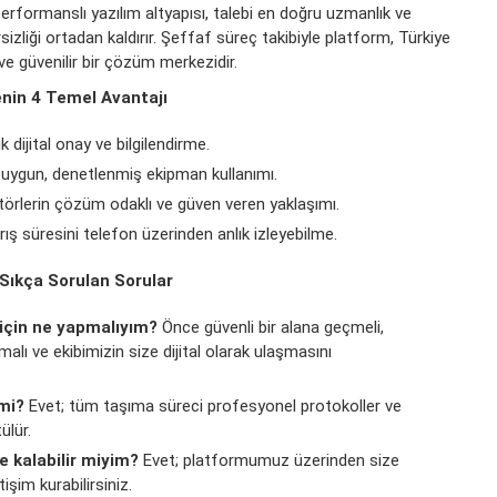
 performanslı yazılım altyapısı, talebi en doğru uzmanlık ve
sizliği ortadan kaldırır. Şeffaf süreç takibiyle platform, Türkiye
 ve güvenilir bir çözüm merkezidir.
nin 4 Temel Avantajı
ık dijital onay ve bilgilendirme.
 uygun, denetlenmiş ekipman kullanımı.
örlerin çözüm odaklı ve güven veren yaklaşımı.
rış süresini telefon üzerinden anlık izleyebilme.
 Sıkça Sorulan Sorular
için ne yapmalıyım?
Önce güvenli bir alana geçmeli,
alı ve ekibimizin size dijital olarak ulaşmasını
mi?
Evet; tüm taşıma süreci profesyonel protokoller ve
ülür.
de kalabilir miyim?
Evet; platformumuz üzerinden size
işim kurabilirsiniz.