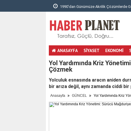
1990’dan Günümüze Akrilik Çözümlerde Güvenili..
Ari
ANASAYFA
SİYASET
EKONOMİ
totobo giris
youtube mp3 cevirici
masöz istanbul
hotmail aç
Yol Yardımında Kriz Yönetim
Çözmek
Yolculuk esnasında aracın aniden dur
bir arıza değil, aynı zamanda ciddi bir 
Anasayfa
GÜNCEL
Yol Yardımında Kriz Yö