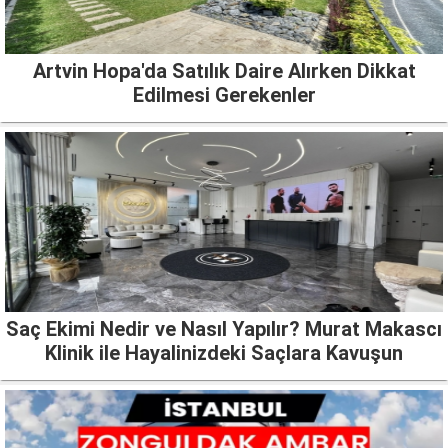
Artvin Hopa'da Satılık Daire Alırken Dikkat
Edilmesi Gerekenler
Saç Ekimi Nedir ve Nasıl Yapılır? Murat Makascı
Klinik ile Hayalinizdeki Saçlara Kavuşun