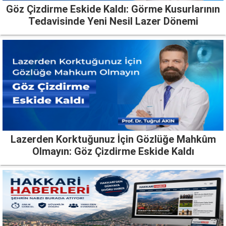
Göz Çizdirme Eskide Kaldı: Görme Kusurlarının
Tedavisinde Yeni Nesil Lazer Dönemi
Lazerden Korktuğunuz İçin Gözlüğe Mahkûm
Olmayın: Göz Çizdirme Eskide Kaldı