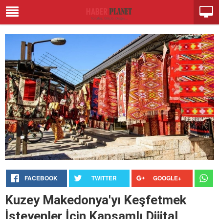
FACEBOOK
TWITTER
GOOGLE+
Kuzey Makedonya'yı Keşfetmek
İsteyenler İçin Kapsamlı Dijital