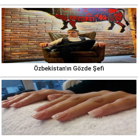
Özbekistan'ın Gözde Şefi